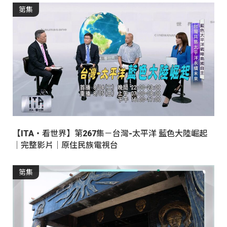
第集
【ITA・看世界】第267集－台灣-太平洋 藍色大陸崛起
｜完整影片｜原住民族電視台
第集