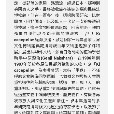
走，從部落的家屋一路漂流，經過日本、輾轉到
德國商人之手，最終被收藏在遙遠的瑞典民族誌
博物館。但在一百多年後，透過跨國研究、比對
圖像、田野調查、以及族人一次又一次的集體記
憶找尋，這些文物終於再度踏上回家的路，他們
是來自我們現今獅子鄉的排灣族。 🌾「 Ki
cacepeliw 從海那邊‧歡迎回家—瑞典國家世界
文化博物館典藏排灣族百年文物重返獅子鄉特
展」展出共48件文物，源自日治時期的植物學者
助手中原源治(Genji Nakahara)，在1906年到
1907年間於各原住民部落蒐集的文物。 🌾「Ki
cacepeliw」為南排灣語，意指「重返」，不僅
呼應文物跨海回到原鄉，也象徵文物與族人共同
重拾過往的記憶與認同，透過「物」與「人」的
重新對話，部落重新找到與歷史的連結，也試著
從這些文物中讓傳統技法、歷史物件，有機會再
次被族人與文化工藝師接住。 🌾本集邀請到多
年研究南排灣族文化歷史的專家學者，以及獅子
鄉文物陳列館文專員與文物再製工藝師，帶領觀