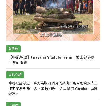
魯凱族
【魯凱族語】ta‘avalra ‘i tatolohae ni｜萬山部落勇
士祭的由來
文化介紹
傳統祖靈祭是一系列為期四個月的祭典，現今配合族人工
作求學濃縮為一天，並特別將「勇士祭(Ta‘avala)」凸顯
辦理。
小辭典