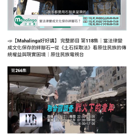
📣【Mahalinga好好講】 完整節目 第118集｜當法律變
成文化保存的絆腳石—從《土石採取法》看原住民族的傳
統權益與現實困境｜原住民族電視台
第266集