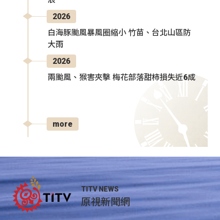
2026
白海豚颱風暴風圈縮小 竹苗、台北山區防
大雨
2026
兩颱風、猴害夾擊 梅花部落甜柿損失近6成
more
TITV NEWS
原視新聞網