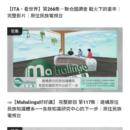
【ITA・看世界】第266集－聯合國調查 戰火下的童年｜
完整影片｜原住民族電視台
第集
📣【Mahalinga好好講】 完整節目 第117集｜建構原住
民族知識體系——各族知識研究中心的下一步｜原住民族
電視台