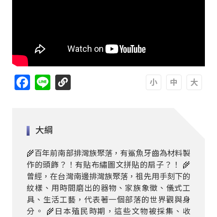
Facebook
Line
A
A
A
大綱
🌾百年前南部排灣族聚落，有鯊魚牙齒為材料製
作的頭飾？！有貼布繡圖文拼貼的扇子？！ 🌾
曾經，在台灣南邊排灣族聚落，祖先用手刻下的
紋樣、用時間磨出的器物、家族象徵、儀式工
具、生活工藝，代表著一個部落的世界觀與身
分。 🌾日本殖民時期，這些文物被採集、收