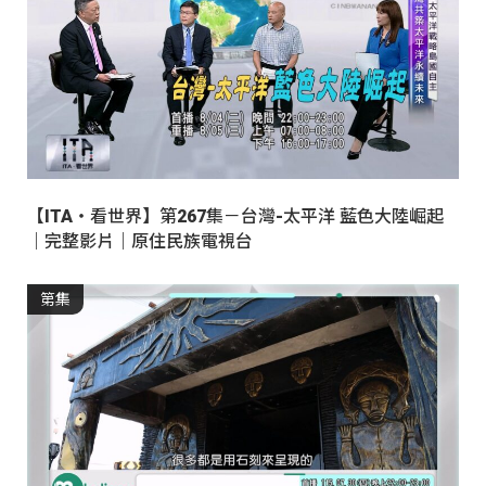
【ITA・看世界】第267集－台灣-太平洋 藍色大陸崛起
｜完整影片｜原住民族電視台
第集