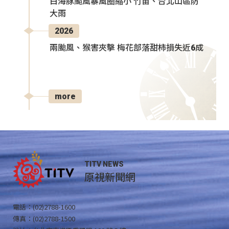
白海豚颱風暴風圈縮小 竹苗、台北山區防
大雨
2026
兩颱風、猴害夾擊 梅花部落甜柿損失近6成
more
TITV NEWS
原視新聞網
電話：(02)2788-1600
傳真：(02)2788-1500