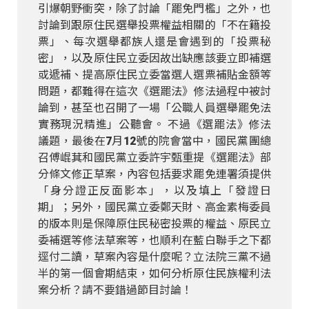
引爆朝野衝突，除了討論「罷免門檻」之外，也
討論到跟原住民選舉投票權益相關的「不在籍投
票」、每次選舉都族人還是會遇到的「投票秘
密」，以及原住民立委因故出缺應該要立即補選
或遞補、提高原住民立委當選人選票補貼金額等
問題，都難得在這次《選罷法》修法過程中被討
論到，甚至也召開了一場「公職人員選舉罷免法
實務現況精進」公聽會。 不過《選罷法》修法
議題，最後在7月12號的院會當中，國民黨團總
召傅崐萁和國民黨立委許宇甄重提《選罷法》部
分條文修正草案，內容包括要求罷免連署須提供
「身分證正反面影本」，以及填上「發證日
期」；另外，國民黨立委鄭天財、高金素梅委員
的版本則是保障原住民秘密投票的權益、原民立
委補選等修法草案等，也順利在藍白聯手之下都
逕付二讀，草案內容是什麼呢？立法院三黨不過
半的第一個會期結束，如何分析原住民族權利法
案分析？請不要錯過節目討論！