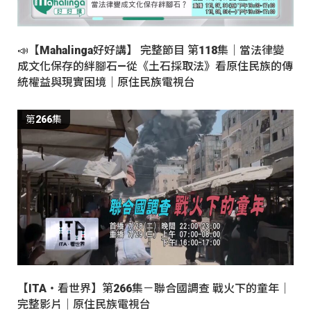
📣【Mahalinga好好講】 完整節目 第118集｜當法律變
成文化保存的絆腳石—從《土石採取法》看原住民族的傳
統權益與現實困境｜原住民族電視台
第266集
【ITA・看世界】第266集－聯合國調查 戰火下的童年｜
完整影片｜原住民族電視台