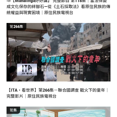
📣【Mahalinga好好講】 完整節目 第118集｜當法律變
成文化保存的絆腳石—從《土石採取法》看原住民族的傳
統權益與現實困境｜原住民族電視台
第266集
【ITA・看世界】第266集－聯合國調查 戰火下的童年｜
完整影片｜原住民族電視台
第集