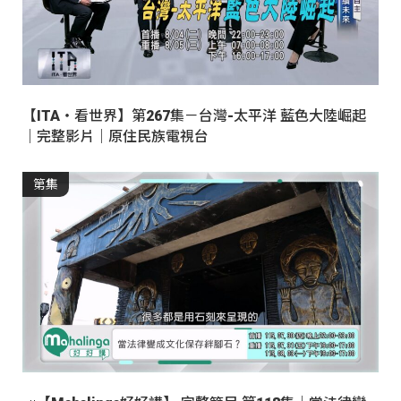
【ITA・看世界】第267集－台灣-太平洋 藍色大陸崛起
｜完整影片｜原住民族電視台
第集