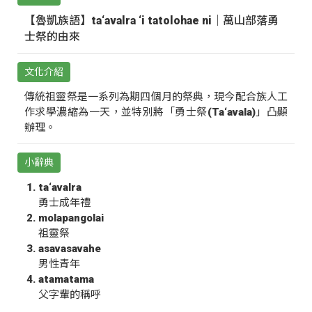
【魯凱族語】ta‘avalra ‘i tatolohae ni｜萬山部落勇
士祭的由來
文化介紹
傳統祖靈祭是一系列為期四個月的祭典，現今配合族人工
作求學濃縮為一天，並特別將「勇士祭(Ta‘avala)」凸顯
辦理。
小辭典
ta‘avalra
勇士成年禮
molapangolai
祖靈祭
asavasavahe
男性青年
atamatama
父字輩的稱呼