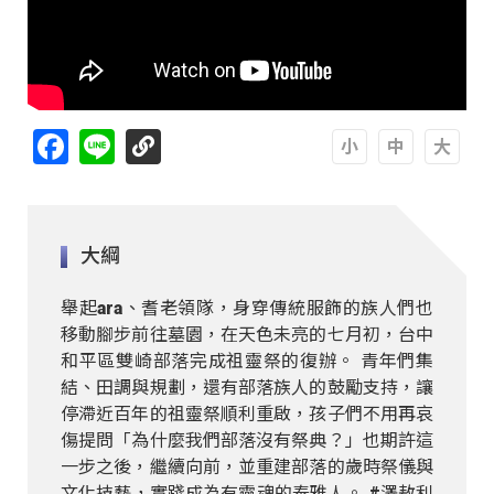
Facebook
Line
A
A
A
大綱
舉起ara、耆老領隊，身穿傳統服飾的族人們也
移動腳步前往墓園，在天色未亮的七月初，台中
和平區雙崎部落完成祖靈祭的復辦。 青年們集
結、田調與規劃，還有部落族人的鼓勵支持，讓
停滯近百年的祖靈祭順利重啟，孩子們不用再哀
傷提問「為什麼我們部落沒有祭典？」也期許這
一步之後，繼續向前，並重建部落的歲時祭儀與
文化技藝，實踐成為有靈魂的泰雅人。 #澤敖利