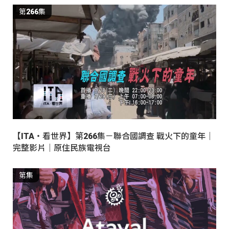
第266集
【ITA・看世界】第266集－聯合國調查 戰火下的童年｜
完整影片｜原住民族電視台
第集