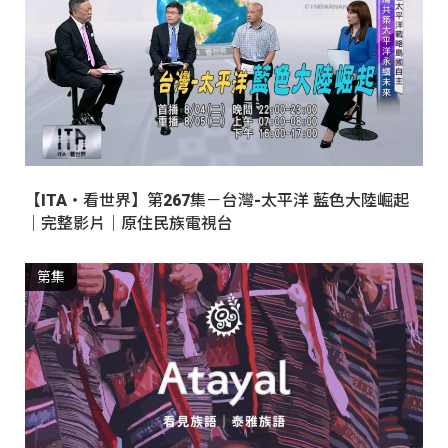
【ITA・看世界】第267集－台灣-太平洋 藍色大陸崛起
｜完整影片｜原住民族電視台
第集