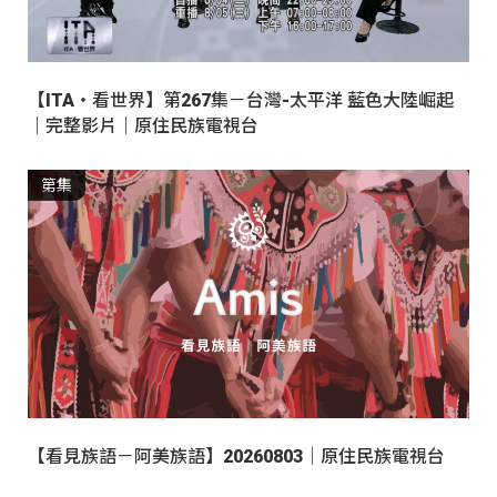
【ITA・看世界】第267集－台灣-太平洋 藍色大陸崛起
｜完整影片｜原住民族電視台
第集
【看見族語－阿美族語】20260803｜原住民族電視台