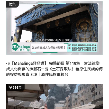
第集
📣【Mahalinga好好講】 完整節目 第118集｜當法律變
成文化保存的絆腳石—從《土石採取法》看原住民族的傳
統權益與現實困境｜原住民族電視台
第266集