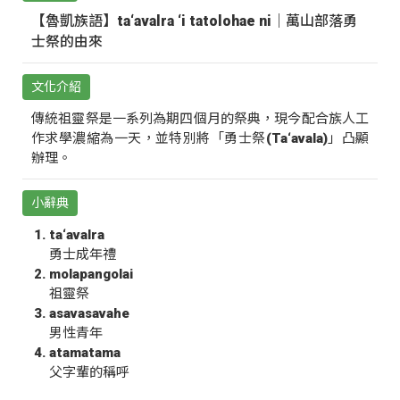
【魯凱族語】ta‘avalra ‘i tatolohae ni｜萬山部落勇
士祭的由來
文化介紹
傳統祖靈祭是一系列為期四個月的祭典，現今配合族人工
作求學濃縮為一天，並特別將「勇士祭(Ta‘avala)」凸顯
辦理。
小辭典
ta‘avalra
勇士成年禮
molapangolai
祖靈祭
asavasavahe
男性青年
atamatama
父字輩的稱呼