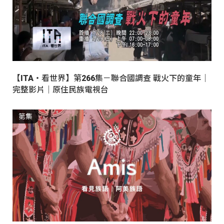
【ITA・看世界】第266集－聯合國調查 戰火下的童年｜
完整影片｜原住民族電視台
第集