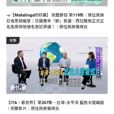
📣【Mahalinga好好講】 完整節目 第119集｜原住民族
日省思與展望：花蓮豐年「節」惹議、西拉雅族正式正
名及原保地借名登記爭議！｜原住民族電視台
第集
【ITA・看世界】第267集－台灣-太平洋 藍色大陸崛起
｜完整影片｜原住民族電視台