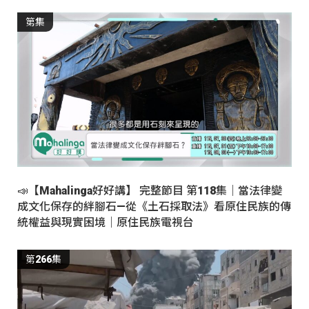
第集
📣【Mahalinga好好講】 完整節目 第118集｜當法律變
成文化保存的絆腳石—從《土石採取法》看原住民族的傳
統權益與現實困境｜原住民族電視台
第266集