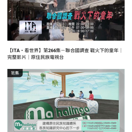
【ITA・看世界】第266集－聯合國調查 戰火下的童年｜
完整影片｜原住民族電視台
第集