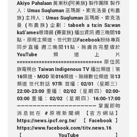
Akiyo Pahalaan 黃東秋(阿美族) 製作團隊 製作
人：Umas Suqluman 巫瑪斯・索克洛曼 (布農
族) 主持人：Umas Suqluman 巫瑪斯・索克洛
曼 (布農族) 企劃：taboeh a ta:in Sa:wan
kaS’ames根瑋晨 (賽夏族) 播出資訊 週三晚間10
點，原視主頻道、世代對話Facebook粉絲專頁
同步直播 週三晚間11點，無廣告完整版於
YouTube頻道上片
=============================== 原住民
族電視台​ Taiwan Indigenous TV 播出頻道｜第
16頻道、MOD 第016頻道、無線數位頻道 第13
頻道 世代對話 97集 首播：02/01（星期三）
22:00-23:00 重播：02/02（星期四）02:00-
03:00 重播：02/02（星期四）16:00-17:00
———————————————————— 掌握即時
消息就在 #原視新聞網 【官方網站】
https://news.ipcf.org.tw/ 【Facebook】
https://www.facebook.com/titv.news.16
【YouTube】