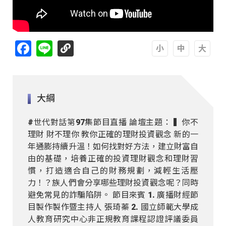
Facebook
Line
A
A
A
大綱
#世代對話第97集節目直播 論壇主題： ▍你不
理財 財不理你 教你正確的理財投資觀念 新的一
年通膨持續升溫！如何找對好方法，建立財富自
由的基礎，培養正確的投資理財觀念和理財習
慣，打造適合自己的財務規劃，減輕生活壓
力！？族人們會分享哪些理財投資觀念呢？同時
避免常見的詐騙陷阱。 節目來賓 1. 廣播財經節
目製作製作暨主持人 張琦蓁 2. 國立師範大學成
人教育研究中心非正規教育課程認證評議委員