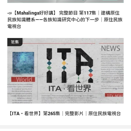
📣【Mahalinga好好講】 完整節目 第117集｜建構原住
民族知識體系——各族知識研究中心的下一步｜原住民族
電視台
第集
【ITA・看世界】第265集｜完整影片｜原住民族電視台