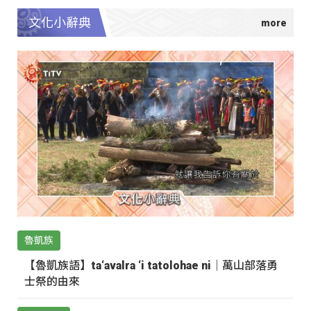
文化小辭典
魯凱族
【魯凱族語】ta‘avalra ‘i tatolohae ni｜萬山部落勇
士祭的由來