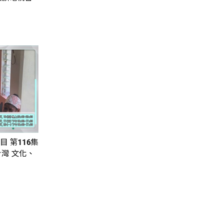
目 第116集
灣 文化、