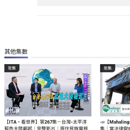
其他集數
第集
第集
【ITA・看世界】第267集－台灣-太平洋
📣【Mahali
藍色大陸崛起｜完整影片｜原住民族電視
集｜當法律變