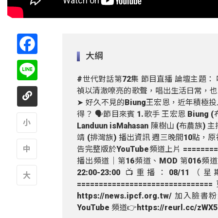
Facebook
大綱
Line
#世代對話第72集 節目直播 論壇主題：
禎以清澈嘹亮的歌聲，唱出生活日常，也
➤ 好久不見的Biung王宏恩，近年積
得？ 🗣節目來賓 1.歌手 王宏恩 Biung (布
Landuun isMahasan 陳樹山 (布農族) 主
靖 (排灣族) 播出資訊 週三晚間10點，
A
告完整版於YouTube頻道上片 ===========
播出頻道｜第16頻道、MOD 第016頻道
A
22:00-23:00 📺重播：08/11（
======================
A
https://news.ipcf.org.tw/ 加入臉
YouTube 頻道👉https://reurl.cc/zWX