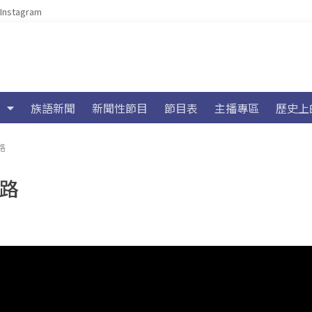
Instagram
族語新聞
新聞性節目
節目表
主播專區
歷史上
路
之路