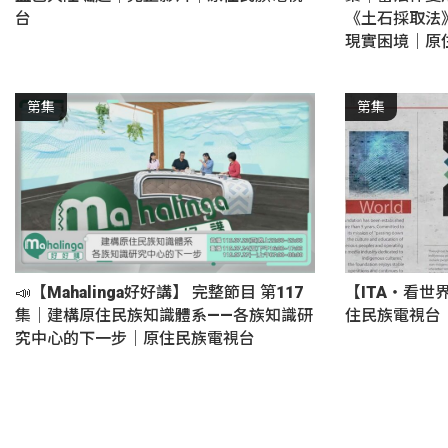
台
《土石採取法
現實困境｜原
第集
第集
📣【Mahalinga好好講】 完整節目 第117
【ITA・看世
集｜建構原住民族知識體系——各族知識研
住民族電視台
究中心的下一步｜原住民族電視台