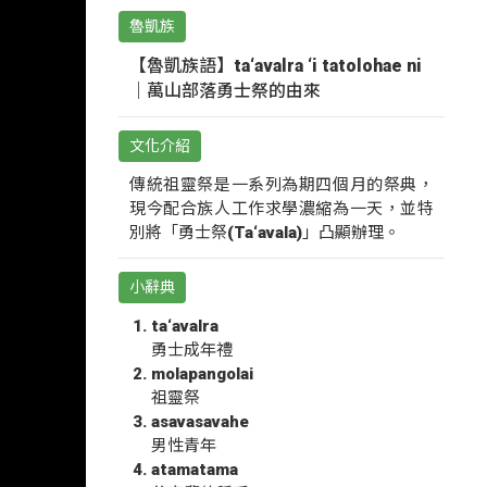
魯凱族
【魯凱族語】ta‘avalra ‘i tatolohae ni
｜萬山部落勇士祭的由來
文化介紹
傳統祖靈祭是一系列為期四個月的祭典，
現今配合族人工作求學濃縮為一天，並特
別將「勇士祭(Ta‘avala)」凸顯辦理。
小辭典
ta‘avalra
勇士成年禮
molapangolai
祖靈祭
asavasavahe
男性青年
atamatama