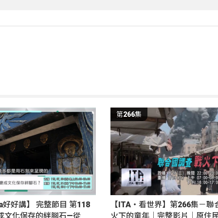
第266集
nga好好講】 完整節目 第118
【ITA・看世界】第266集－聯
成文化保存的絆腳石—從
火下的童年｜完整影片｜原住