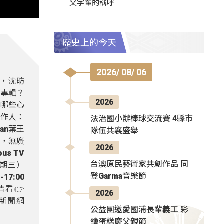
父字輩的稱呼
歷史上的今天
2026/ 08/ 06
曲，沈昉
新專輯？
2026
有哪些心
 製作人：
法治國小辦棒球交流賽 4縣市
lan葉王
隊伍共襄盛舉
點，無廣
2026
us TV
台澳原民藝術家共創作品 同
星期三）
登Garma音樂節
17:00
請看👉
2026
 原視新聞網
公益團邀愛國浦長輩義工 彩
繪蛋糕慶父親節