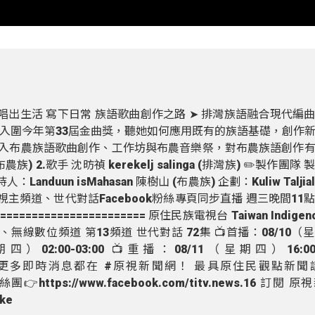
 唱出生活 寫下日常 族語歌曲創作之路 ➤ 排灣族語融合現代編
入圍今年第33屆金曲獎，聽她如何應用既有的族語基礎，創作
極投入布農族語歌曲創作、工作坊與布農音樂祭，對布農族語創作
農族) 2.歌手 沈昉禎 kerekelj salinga (排灣族) ✏️製作團隊
持人：Landuun isMahasan 陳樹山 (布農族) 企劃：Kuliw Taljia
原視主頻道、世代對話Facebook粉絲專頁同步直播 週三晚間11
==================== 原住民族電視台​ Taiwan Indigeno
、無線數位頻道 第13頻道 世代對話 72集 📺首播：08/10（
星期四）02:00-03:00 📺重播：08/11（星期四）16:00-
========= 更多即時消息都在 #原視新聞網！ 最具原住民觀點新聞
書粉絲團👉https://www.facebook.com/titv.news.16 訂閱
5ke