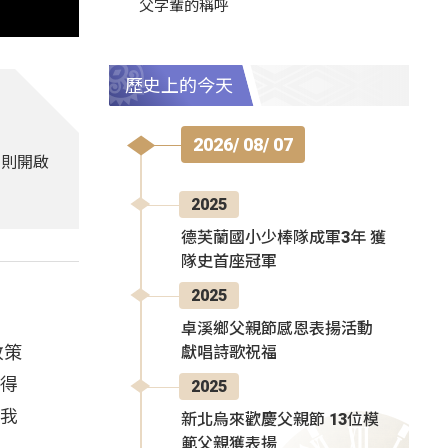
父字輩的稱呼
歷史上的今天
2026/ 08/ 07
，則開啟
2025
德芙蘭國小少棒隊成軍3年 獲
隊史首座冠軍
2025
卓溪鄉父親節感恩表揚活動
政策
獻唱詩歌祝福
獲得
2025
得我
新北烏來歡慶父親節 13位模
範父親獲表揚