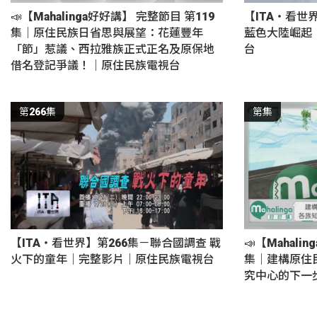
📣【Mahalinga好好講】 完整節目 第119
【ITA・看世
集｜原住民族日省思與展望：花蓮豐年
藍色大陸崛起
「節」惹議、西拉雅族正式正名及原保地
台
借名登記爭議！｜原住民族電視台
第266集
第集
【ITA・看世界】第266集－聯合國調查 戰
📣【Mahali
火下的童年｜完整影片｜原住民族電視台
集｜建構原住
究中心的下一