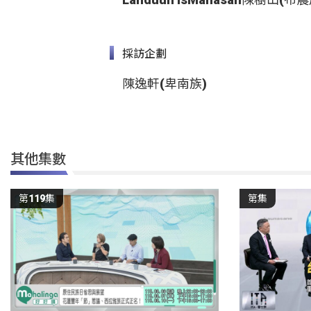
採訪企劃
陳逸軒(卑南族)
其他集數
第119集
第集