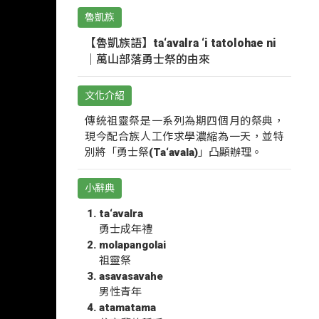
魯凱族
【魯凱族語】ta‘avalra ‘i tatolohae ni
｜萬山部落勇士祭的由來
文化介紹
傳統祖靈祭是一系列為期四個月的祭典，
現今配合族人工作求學濃縮為一天，並特
別將「勇士祭(Ta‘avala)」凸顯辦理。
小辭典
ta‘avalra
勇士成年禮
molapangolai
祖靈祭
asavasavahe
男性青年
atamatama