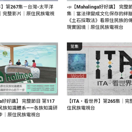
界】第267集－台灣-太平洋
📣【Mahalinga好好講】 完整
｜完整影片｜原住民族電視
集｜當法律變成文化保存的絆
《土石採取法》看原住民族的
現實困境｜原住民族電視台
第集
nga好好講】 完整節目 第117
【ITA・看世界】第265集｜
民族知識體系——各族知識研
住民族電視台
步｜原住民族電視台