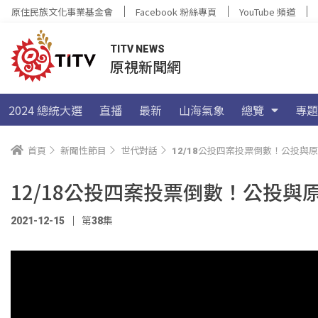
原住民族文化事業基金會
Facebook 粉絲專頁
YouTube 頻道
TITV NEWS
原視新聞網
2024 總統大選
直播
最新
山海氣象
總覽
專題
首頁
新聞性節目
世代對話
12/18公投四案投票倒數！公投與
12/18公投四案投票倒數！公投
2021-12-15
第38集