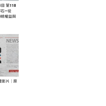
節目 第118
腳石—從
傳統權益與
完整影片｜原