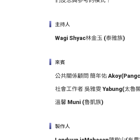
們反思與參考的模式？
主持人
Wagi Shyac林金玉 (泰雅族)
來賓
公共關係顧問 簡年佑 Akoy(Pangc
社會工作者 吳雅雯 Yabung(太魯
溫馨 Muni (魯凱族)
製作人
Landuun isMahasan陳樹山(布農