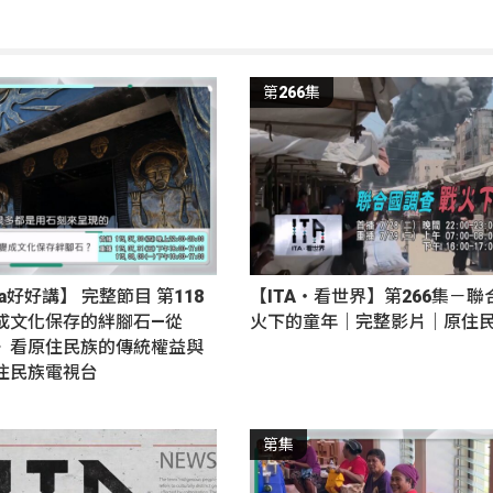
第266集
nga好好講】 完整節目 第118
【ITA・看世界】第266集－聯
成文化保存的絆腳石—從
火下的童年｜完整影片｜原住
》看原住民族的傳統權益與
住民族電視台
第集