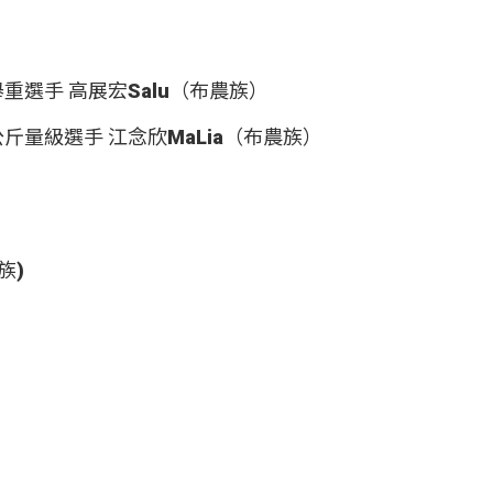
舉重選手 高展宏Salu（布農族）
公斤量級選手 江念欣MaLia（布農族）
族)