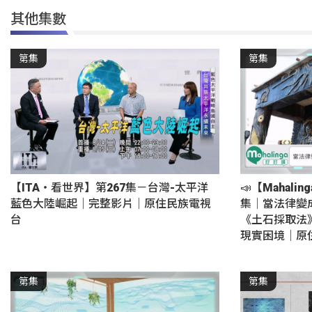
其他集數
第集
第集
【ITA・看世界】第267集－台灣-太平洋
📣【Mahali
藍色大陸崛起｜完整影片｜原住民族電視
集｜當法律變
台
《土石採取法
現實困境｜原
第集
第集