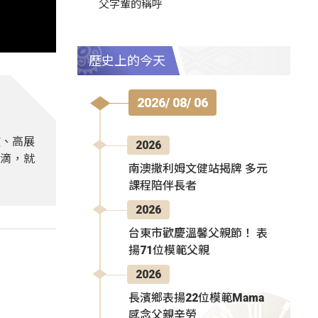
父字輩的稱呼
歷史上的今天
2026/ 08/ 06
欣、高展
2026
一滴，就
南澳撒利姆文健站揭牌 多元
課程陪伴長者
2026
台東市歡慶溫馨父親節！ 表
揚71位模範父親
2026
長濱鄉表揚22位模範Mama
感念父親辛勞