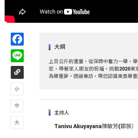
Facebook
大綱
Line
上百公斤的重量，從深蹲中奮力一舉，舉
宏，帶著家人朋友的祝福，挑戰2020
為舉重夢。透過專訪，帶您認識東奧舉重
A
主持人
A
Tanivu Akuyayana陳敏芳(鄒族）
A