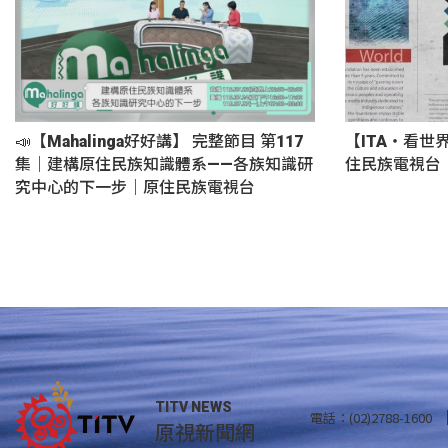
📣【Mahalinga好好講】 完整節目 第117
【ITA・看世
集｜建構原住民族知識體系——各族知識研
住民族電視台
究中心的下一步｜原住民族電視台
TITV NEWS
電話：(02)2788-1600
原視新聞網