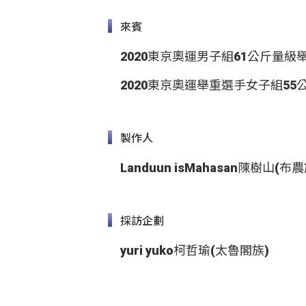
來賓
2020東京奧運男子組61公斤量級
2020東京奧運舉重選手女子組55
製作人
Landuun isMahasan陳樹山(布農
採訪企劃
yuri yuko柯哲瑜(太魯閣族)