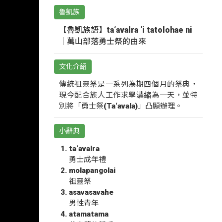
魯凱族
【魯凱族語】ta‘avalra ‘i tatolohae ni
｜萬山部落勇士祭的由來
文化介紹
傳統祖靈祭是一系列為期四個月的祭典，
現今配合族人工作求學濃縮為一天，並特
別將「勇士祭(Ta‘avala)」凸顯辦理。
小辭典
ta‘avalra
勇士成年禮
molapangolai
祖靈祭
asavasavahe
男性青年
atamatama