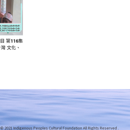
目 第116集
灣 文化、
 © 2021 Indigenous Peoples Cultural Foundation
All Rights Reserved .