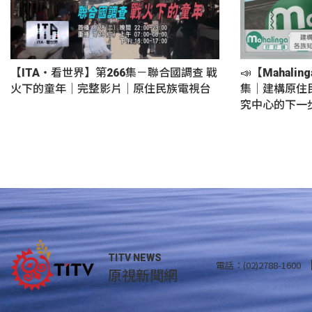
【ITA・看世界】第266集－聯合國調查 戰
📣【Mahali
火下的童年｜完整影片｜原住民族電視台
集｜建構原住
究中心的下一
TITV NEWS
電話：(02)2788-1600
原視新聞網