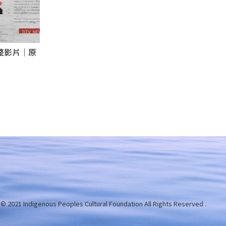
完整影片｜原
 © 2021 Indigenous Peoples Cultural Foundation
All Rights Reserved .