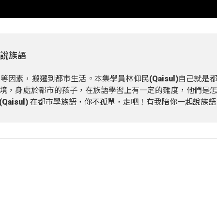
起說族語
因素，搬遷到都市生活。本集學員林仰民(Qaisul)自己就是
境，身處於都市的孩子，在族語學習上有一定的難度，他們是
aisul) 在都市學族語，你不孤單，走吧！有我陪你一起說族語