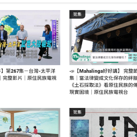
第集
界】第267集－台灣-太平洋
📣【Mahalinga好好講】 完整
｜完整影片｜原住民族電視
集｜當法律變成文化保存的絆
《土石採取法》看原住民族的
現實困境｜原住民族電視台
第集