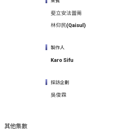
來賓
斐立安法蕾萳
林仰民(Qaisul)
製作人
Karo Sifu
採訪企劃
吳俊霖
其他集數