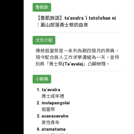
魯凱族
【魯凱族語】ta‘avalra ‘i tatolohae ni
｜萬山部落勇士祭的由來
文化介紹
傳統祖靈祭是一系列為期四個月的祭典，
現今配合族人工作求學濃縮為一天，並特
別將「勇士祭(Ta‘avala)」凸顯辦理。
小辭典
ta‘avalra
勇士成年禮
molapangolai
祖靈祭
asavasavahe
男性青年
atamatama