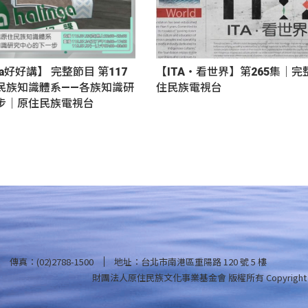
nga好好講】 完整節目 第117
【ITA・看世界】第265集｜
民族知識體系——各族知識研
住民族電視台
步｜原住民族電視台
傳真：(02)2788-1500
地址：台北市南港區重陽路 120 號 5 樓
財團法人原住民族文化事業基金會 版權所有
Copyright