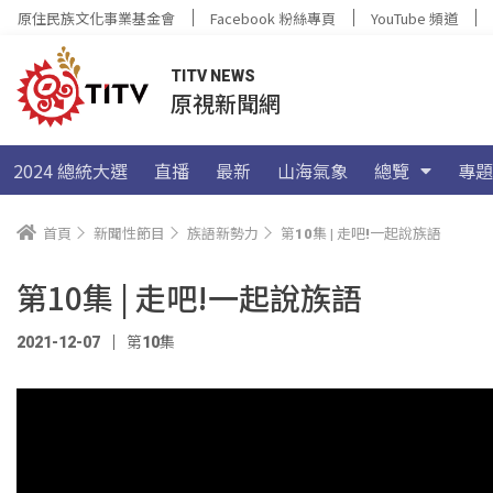
原住民族文化事業基金會
Facebook 粉絲專頁
YouTube 頻道
TITV NEWS
原視新聞網
2024 總統大選
直播
最新
山海氣象
總覽
專題
首頁
新聞性節目
族語新勢力
第10集 | 走吧!一起說族語
第10集 | 走吧!一起說族語
2021-12-07
第10集