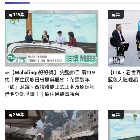
第119集
第集
📣【Mahalinga好好講】 完整節目 第119
【ITA・看世
集｜原住民族日省思與展望：花蓮豐年
藍色大陸崛起
「節」惹議、西拉雅族正式正名及原保地
台
借名登記爭議！｜原住民族電視台
第266集
第集