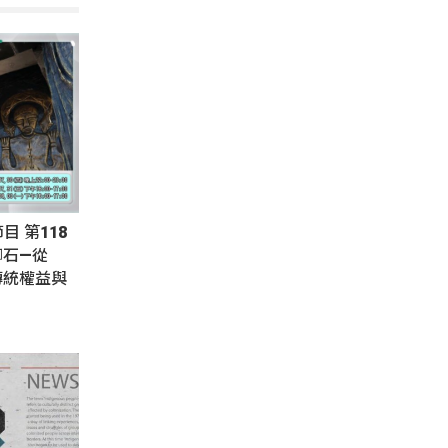
節目 第118
腳石—從
傳統權益與