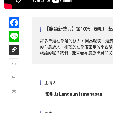
Facebook
【族語新勢力】第10集 | 走吧!一
Line
許多曾經在部落的族人，因為環境、經濟等
的布農族人。相較於在部落密集的學習環
族語的呢？我們一起來看布農族學員仰民(Q
A
主持人
A
陳樹山 Landuun Ismahasan
A