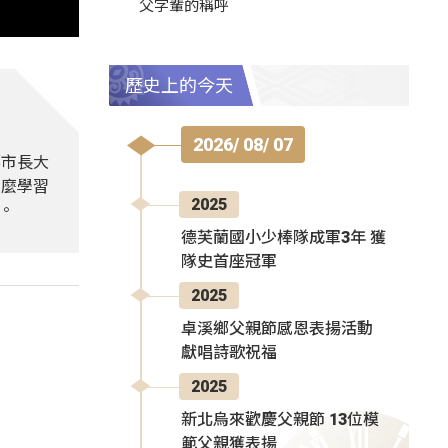
父字輩的稱呼
歷史上的今天
2026/ 08/ 07
都市長大
怎麼學習
2025
。
德芙蘭國小少棒隊成軍3年 獲
隊史首座冠軍
2025
卓溪鄉父親節感恩表揚活動
獻唱詩歌祝福
2025
新北烏來歡慶父親節 13位模
範父親獲表揚