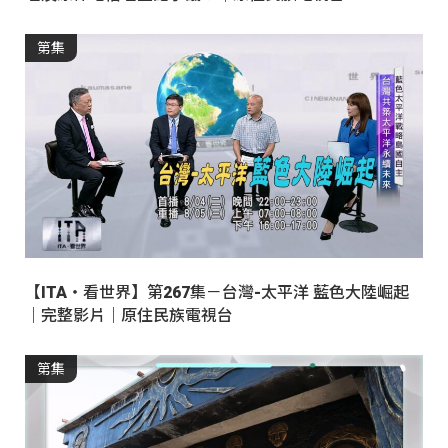
第集
【ITA・看世界】第267集－台灣-太平洋 藍色大陸崛起
｜完整影片｜原住民族電視台
第集