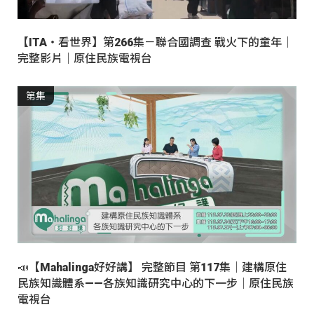
【ITA・看世界】第266集－聯合國調查 戰火下的童年｜
完整影片｜原住民族電視台
第集
📣【Mahalinga好好講】 完整節目 第117集｜建構原住
民族知識體系——各族知識研究中心的下一步｜原住民族
電視台