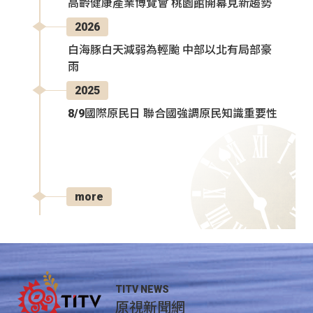
高齡健康產業博覽會 桃園館開幕見新趨勢
2026
白海豚白天減弱為輕颱 中部以北有局部豪
雨
2025
8/9國際原民日 聯合國強調原民知識重要性
more
TITV NEWS
原視新聞網