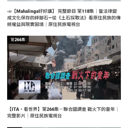
📣【Mahalinga好好講】 完整節目 第118集｜當法律變
成文化保存的絆腳石—從《土石採取法》看原住民族的傳
統權益與現實困境｜原住民族電視台
第266集
【ITA・看世界】第266集－聯合國調查 戰火下的童年｜
完整影片｜原住民族電視台