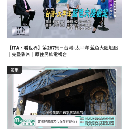
【ITA・看世界】第267集－台灣-太平洋 藍色大陸崛起
｜完整影片｜原住民族電視台
第集