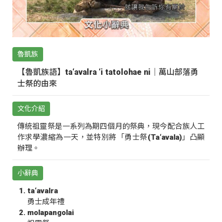
魯凱族
【魯凱族語】ta‘avalra ‘i tatolohae ni｜萬山部落勇
士祭的由來
文化介紹
傳統祖靈祭是一系列為期四個月的祭典，現今配合族人工
作求學濃縮為一天，並特別將「勇士祭(Ta‘avala)」凸顯
辦理。
小辭典
ta‘avalra
勇士成年禮
molapangolai