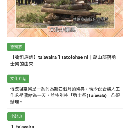
魯凱族
【魯凱族語】ta‘avalra ‘i tatolohae ni｜萬山部落勇
士祭的由來
文化介紹
傳統祖靈祭是一系列為期四個月的祭典，現今配合族人工
作求學濃縮為一天，並特別將「勇士祭(Ta‘avala)」凸顯
辦理。
小辭典
ta‘avalra