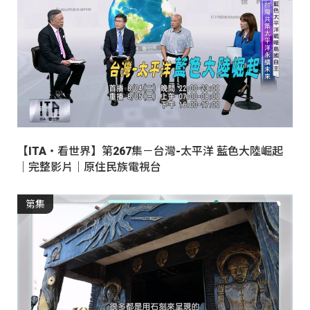
【ITA・看世界】第267集－台灣-太平洋 藍色大陸崛起
｜完整影片｜原住民族電視台
第集