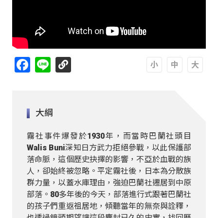
Facebook
Line
A
A
A
大綱
霧社事件爆發於1930年，而當時巴蘭社頭目
Walis Buni深知日方武力拒絕參戰，以此保護部
落命脈，這個歷史抉擇的影響，不亞於血戰的族
人，卻始終被忽略。平定霧社後，日本為分散族
群力量，以蓋水庫理由，強迫巴蘭社遷居到中原
部落。80多年後的今天，部落進行式跟著巴蘭社
的孩子們重返祖居地，傾聽當年的無奈與詮釋，
也透過鏡頭期望讓這段塵封已久的史實，找回歷