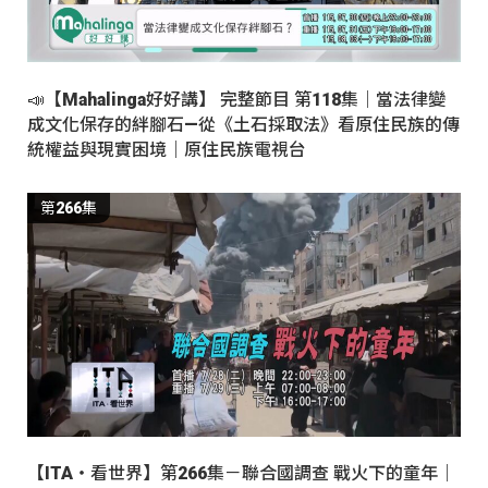
📣【Mahalinga好好講】 完整節目 第118集｜當法律變
成文化保存的絆腳石—從《土石採取法》看原住民族的傳
統權益與現實困境｜原住民族電視台
第266集
【ITA・看世界】第266集－聯合國調查 戰火下的童年｜