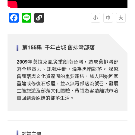
Facebook
Line
A
A
A
第155集 |千年古城 舊排灣部落
2009年莫拉克風災重創南台灣，造成舊排灣部
落全境電力、訊號中斷，淪為黑暗部落。 深感
舊部落與文化資產間的重要連結，族人開始回家
重建或修復石板屋，並以無電部落為號召，發展
生態旅遊及部落文化體驗，帶領遊客遠離城市喧
囂回到最原始的部落生活。
討論主題