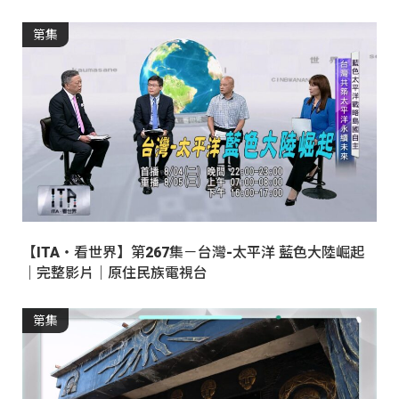
第集
【ITA・看世界】第267集－台灣-太平洋 藍色大陸崛起
｜完整影片｜原住民族電視台
第集