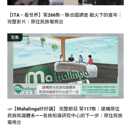
【ITA・看世界】第266集－聯合國調查 戰火下的童年｜
完整影片｜原住民族電視台
第集
📣【Mahalinga好好講】 完整節目 第117集｜建構原住
民族知識體系——各族知識研究中心的下一步｜原住民族
電視台