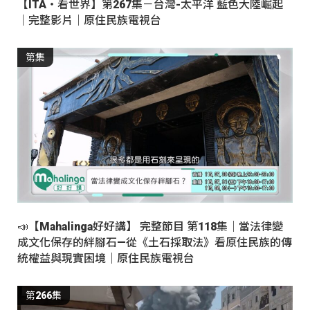
【ITA・看世界】第267集－台灣-太平洋 藍色大陸崛起
｜完整影片｜原住民族電視台
第集
📣【Mahalinga好好講】 完整節目 第118集｜當法律變
成文化保存的絆腳石—從《土石採取法》看原住民族的傳
統權益與現實困境｜原住民族電視台
第266集