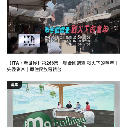
【ITA・看世界】第266集－聯合國調查 戰火下的童年｜
完整影片｜原住民族電視台
第集