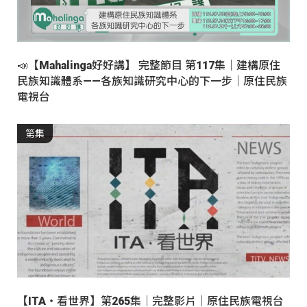
📣【Mahalinga好好講】 完整節目 第117集｜建構原住
民族知識體系——各族知識研究中心的下一步｜原住民族
電視台
第集
【ITA・看世界】第265集｜完整影片｜原住民族電視台