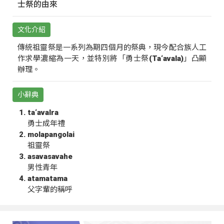
士祭的由來
文化介紹
傳統祖靈祭是一系列為期四個月的祭典，現今配合族人工
作求學濃縮為一天，並特別將「勇士祭(Ta‘avala)」凸顯
辦理。
小辭典
ta‘avalra
勇士成年禮
molapangolai
祖靈祭
asavasavahe
男性青年
atamatama
父字輩的稱呼