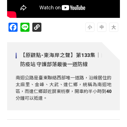
Facebook
Line
A
A
A
【原觀點-東海岸之聲】第133集｜自主
防疫站 守護部落最後一道防線
南迴公路是臺東聯絡西部唯一道路，沿線居住的
太麻里、金峰、大武、達仁鄉，統稱為南迴地
區，而達仁鄉鄰近屏東枋寮，開車約半小時到40
分鐘可以抵達。