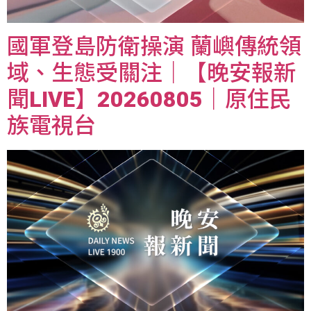
國軍登島防衛操演 蘭嶼傳統領
域、生態受關注｜【晚安報新
聞LIVE】20260805｜原住民
族電視台