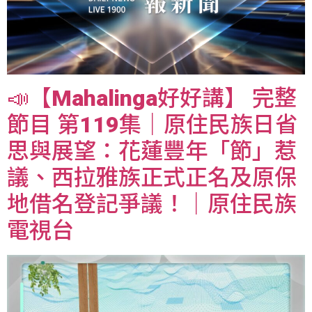
📣【Mahalinga好好講】 完整
節目 第119集｜原住民族日省
思與展望：花蓮豐年「節」惹
議、西拉雅族正式正名及原保
地借名登記爭議！｜原住民族
電視台