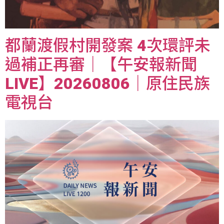
都蘭渡假村開發案 4次環評未
過補正再審｜【午安報新聞
LIVE】20260806｜原住民族
電視台