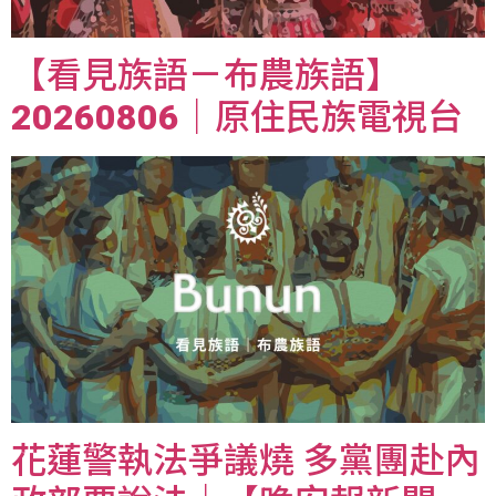
【看見族語－布農族語】
20260806｜原住民族電視台
花蓮警執法爭議燒 多黨團赴內