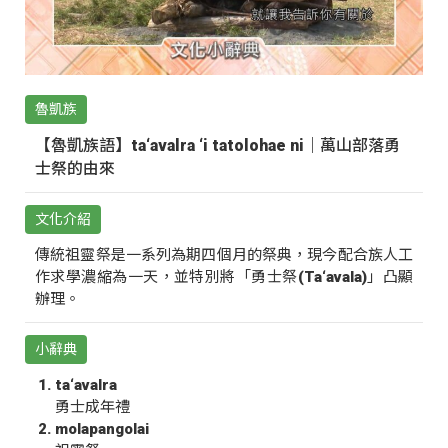
魯凱族
【魯凱族語】ta‘avalra ‘i tatolohae ni｜萬山部落勇
士祭的由來
文化介紹
傳統祖靈祭是一系列為期四個月的祭典，現今配合族人工
作求學濃縮為一天，並特別將「勇士祭(Ta‘avala)」凸顯
辦理。
小辭典
ta‘avalra
勇士成年禮
molapangolai