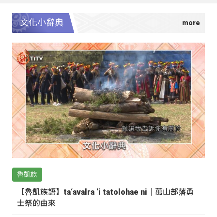
文化小辭典
魯凱族
【魯凱族語】ta‘avalra ‘i tatolohae ni｜萬山部落勇
士祭的由來