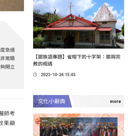
濃度急速
【鄒族語專題】雀榕下的十字架：鄒與宗
果非常顯
教的相遇
能夠開立
2023-10-24 15:45
文化小辭典
醫師考
效果顯