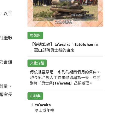
，以至
魯凱族
相繼服
【魯凱族語】ta‘avalra ‘i tatolohae ni
｜萬山部落勇士祭的由來
它會讓
文化介紹
傳統祖靈祭是一系列為期四個月的祭典，
現今配合族人工作求學濃縮為一天，並特
別將「勇士祭(Ta‘avala)」凸顯辦理。
劑量，
醒家長
小辭典
ta‘avalra
勇士成年禮