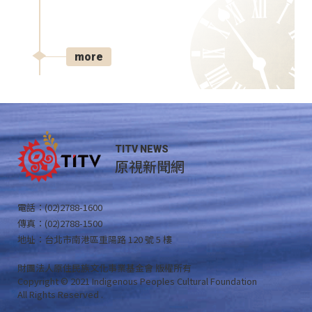
more
TITV NEWS
原視新聞網
電話：(02)2788-1600
傳真：(02)2788-1500
地址：台北市南港區重陽路 120 號 5 樓
財團法人原住民族文化事業基金會 版權所有
Copyright © 2021 Indigenous Peoples Cultural Foundation
All Rights Reserved .