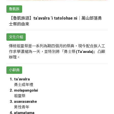
魯凱族
【魯凱族語】ta‘avalra ‘i tatolohae ni｜萬山部落勇
士祭的由來
文化介紹
傳統祖靈祭是一系列為期四個月的祭典，現今配合族人工
作求學濃縮為一天，並特別將「勇士祭(Ta‘avala)」凸顯
辦理。
小辭典
ta‘avalra
勇士成年禮
molapangolai
祖靈祭
asavasavahe
男性青年
atamatama