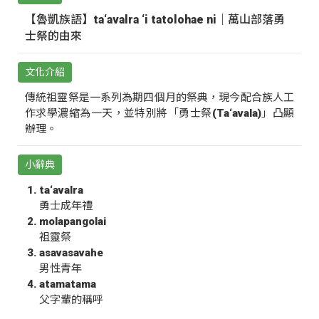
【魯凱族語】ta‘avalra ‘i tatolohae ni｜萬山部落勇
士祭的由來
文化介紹
傳統祖靈祭是一系列為期四個月的祭典，現今配合族人工
作求學濃縮為一天，並特別將「勇士祭(Ta‘avala)」凸顯
辦理。
小辭典
ta‘avalra
勇士成年禮
molapangolai
祖靈祭
asavasavahe
男性青年
atamatama
父字輩的稱呼