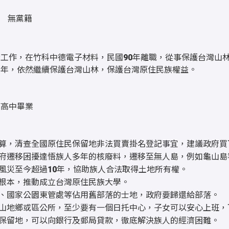
無黨籍
工作，在竹科中德電子材料，民國90年離職，從事保護台灣山
多年，依然繼續保護台灣山林，保護台灣原住民族權益。
南高中畢業
算，清查全國原住民保留地非法買賣掛名登記事宜，建議政府買
府遷移困擾達悟族人多年的核廢料，遷移至無人島，例如龜山島
風災至今超過10年，協助族人合法取得土地所有權。
根本，推動成立台灣原住民族大學。
、國家公園東管處等佔用舊部落的士地，政府要歸還給部落。
山地鄉或區公所，至少要有一個日托中心，子女可以安心上班，
保留地，可以向銀行及郵局貸款，徹底解決族人的經濟困難。