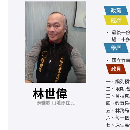
政黨
經歷
最後一份
過二十
學歷
國立竹
政見
一、編列預
二、限期政
林世偉
三、莫拉克
泰雅族 山地原住民
四、教育是
五、林務局
六、每一個
七、原住民