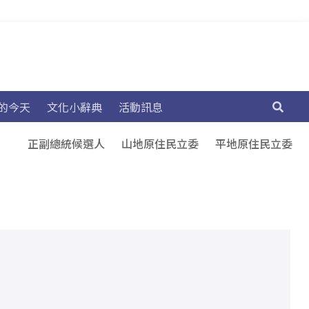
的今天
文化小辭典
活動訊息
正副總統候選人
山地原住民立委
平地原住民立委