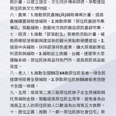
助計畫，以建立語言、文化同步傳承師資。爭取建設
原住民族文化博物館。
六、農業：1.推動原民農機(具)補助專案計畫，提高
農機購置與租借補助。2.推動原鄉「原住民農耕市集
專區」獎勵補助，鼓勵地方政府廣設原民農耕市集。
七、經濟：1.推動「部落創生」新案例亮點計畫，補
助原鄉部落規劃與建設新的觀光景點軟硬體建設。2.
提高中央補助、扶持部落特色產業、擴大原青創業低
利貸款與補助。3.補助設立高鐵、台鐵、捷運等大眾
運輪系統，原住民族商品特色門市，提高原民商品能
見度。
八、老人：1.推動全國55至64歲原住民長者一律全民
健康保險費全額補助。2.爭取原住民族55歲敬老悠遊
卡全國一條通。
九、生育：提高第二第三胎原住民族子女生育補助與
托育補助金額，鼓勵提高原住民生育率，避免身為台
灣真正主人的原住民族人口數淪為台灣第五大族群。
十、居住正義：推動「一都一原住民族社會住宅」新