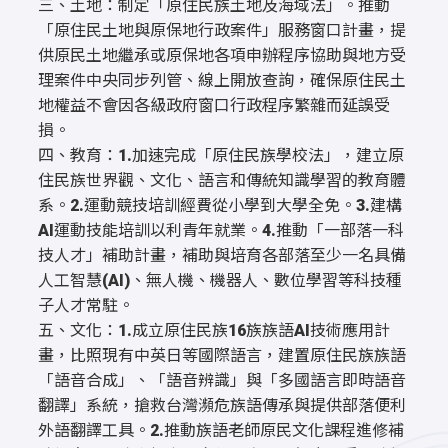
三、土地：制定「原住民族土地及海域法」。推動
「原住民土地與原保地行政案件」服務窗口計畫，提
供原民土地繼承或原保地各項申辦程序協助與地方受
理案件中央同步列管、線上開放查詢，確保原住民土
地權益不會因各級政府窗口行政程序繁雜而延誤受
損。
四、教育：1.加速完成「原住民族學校法」，建立原
住民族世界觀、文化、語言和傳統知識學習的教育體
系。2.運動競技培訓經費從小學到大學全免。3.建構
AI運動技能培訓以利青年就業。4.推動「一部落一科
技人才」補助計畫，補助與培育各部落至少一名具備
人工智慧(AI)、無人機、機器人、數位學習等科技種
子人才常駐。
五、文化：1.成立原住民族16族族語AI技術應用計
畫，比照現有中英日等國際語言，建置原住民族族語
「語音合成」、「語音辨識」與「多國語言即時語音
翻譯」系統，搶救台灣瀕危族語傳承與提供部落便利
外語翻譯工具。2.推動族語老師原民文化課程進修補