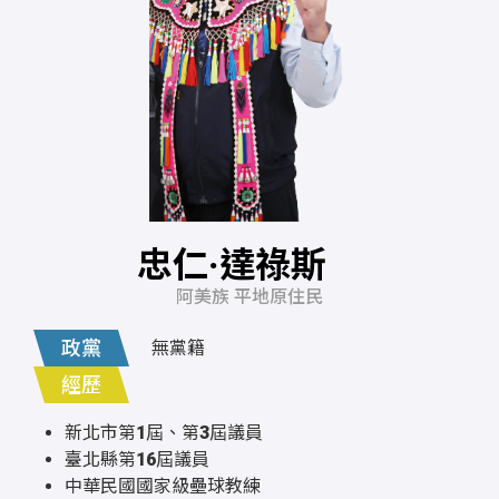
忠仁·達祿斯
阿美族 平地原住民
政黨
無黨籍
經歷
新北市第1屆、第3屆議員
臺北縣第16屆議員
中華民國國家級壘球教練