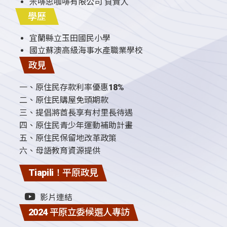
米啡思咖啡有限公司 負責人
學歷
宜蘭縣立玉田國民小學
國立蘇澳高級海事水產職業學校
政見
一、原住民存款利率優惠18%
二、原住民購屋免頭期款
三、提倡將酋長享有村里長待遇
四、原住民青少年運動補助計畫
五、原住民保留地改革政策
六、母語教育資源提供
Tiapili！平原政見
影片連結
2024 平原立委候選人專訪