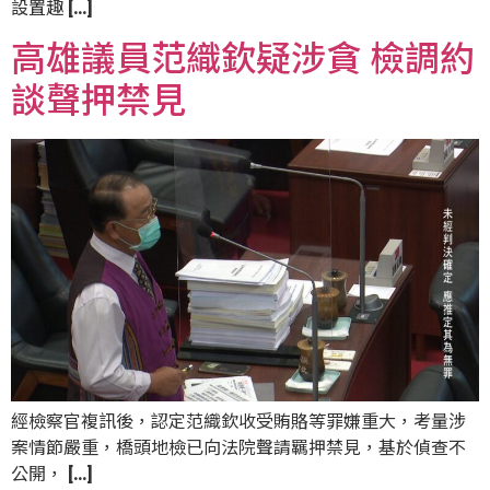
設置趣 […]
高雄議員范織欽疑涉貪 檢調約
談聲押禁見
經檢察官複訊後，認定范織欽收受賄賂等罪嫌重大，考量涉
案情節嚴重，橋頭地檢已向法院聲請羈押禁見，基於偵查不
公開， […]