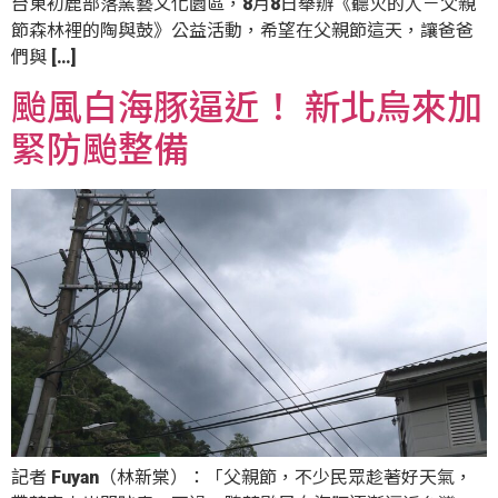
台東初鹿部落窯藝文化園區，8月8日舉辦《聽火的人－父親
節森林裡的陶與鼓》公益活動，希望在父親節這天，讓爸爸
們與 […]
颱風白海豚逼近！ 新北烏來加
緊防颱整備
記者 Fuyan（林新棠）：「父親節，不少民眾趁著好天氣，