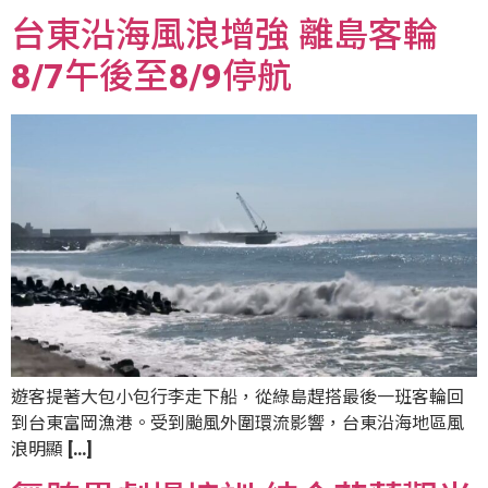
台東沿海風浪增強 離島客輪
8/7午後至8/9停航
遊客提著大包小包行李走下船，從綠島趕搭最後一班客輪回
到台東富岡漁港。受到颱風外圍環流影響，台東沿海地區風
浪明顯 […]