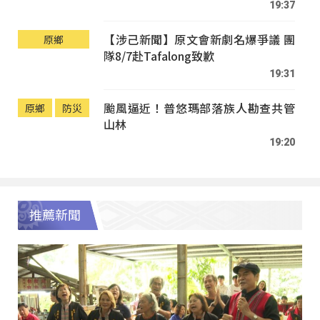
19:37
【涉己新聞】原文會新劇名爆爭議 團
原鄉
隊8/7赴Tafalong致歉
19:31
颱風逼近！普悠瑪部落族人勘查共管
原鄉
防災
山林
19:20
推薦新聞