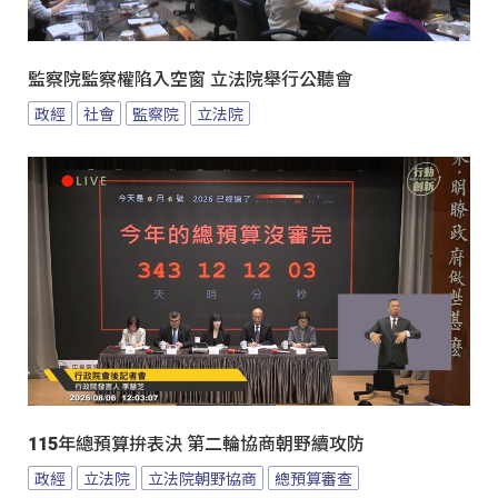
監察院監察權陷入空窗 立法院舉行公聽會
政經
社會
監察院
立法院
115年總預算拚表決 第二輪協商朝野續攻防
政經
立法院
立法院朝野協商
總預算審查