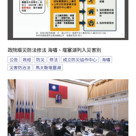
政院版災防法修法 海嘯、堰塞湖列入災害別
公告
政經
防災
修法
成立防災協作中心
海嘯
災害防治法
馬太鞍堰塞湖