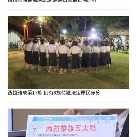
西拉雅成第17族 仍有8族待獲法定原民身分