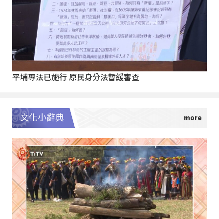
平埔專法已施行 原民身分法暫緩審查
文化小辭典