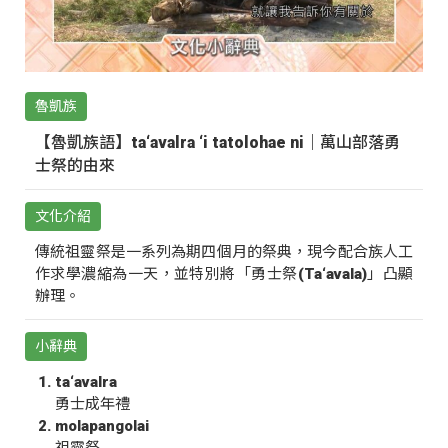
魯凱族
【魯凱族語】ta‘avalra ‘i tatolohae ni｜萬山部落勇
士祭的由來
文化介紹
傳統祖靈祭是一系列為期四個月的祭典，現今配合族人工
作求學濃縮為一天，並特別將「勇士祭(Ta‘avala)」凸顯
辦理。
小辭典
ta‘avalra
勇士成年禮
molapangolai