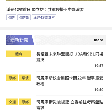
漢光42號首日 顧立雄：共軍侵擾不中斷演習
國防
國防部
漢光42號演習
最新新聞
長耀盃未來聯盟開打 UBA和SBL同場
體育
競技
19:47
司馬庫斯校舍無照卡關22年 衝擊童受
原鄉
環境
教權
19:40
司馬庫斯災後復建 立委前往考察盤點
交通
原鄉
需求