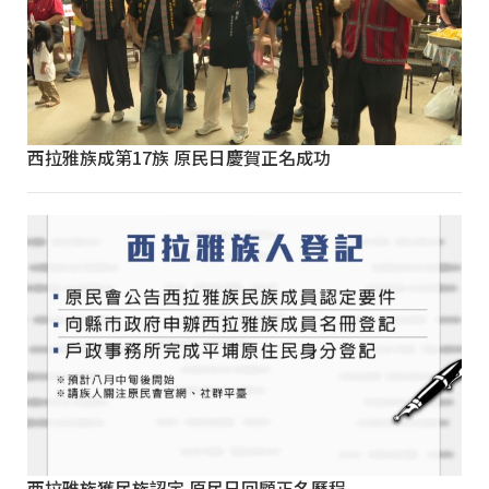
西拉雅族成第17族 原民日慶賀正名成功
西拉雅族獲民族認定 原民日回顧正名歷程