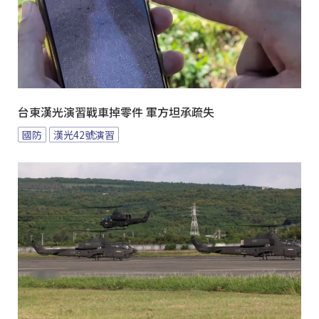
台東漢光演習戰車掉零件 軍方坦承疏失
國防
漢光42號演習