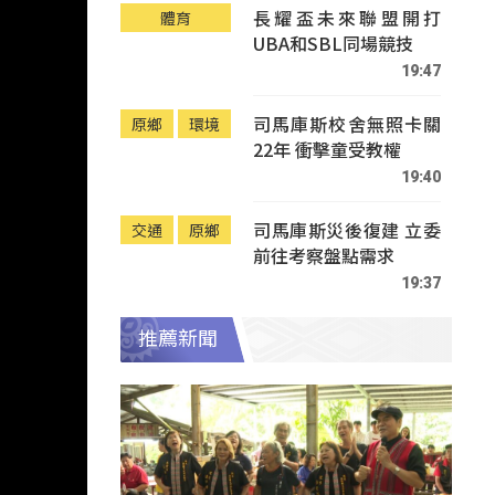
長耀盃未來聯盟開打
體育
UBA和SBL同場競技
19:47
司馬庫斯校舍無照卡關
原鄉
環境
22年 衝擊童受教權
19:40
司馬庫斯災後復建 立委
交通
原鄉
前往考察盤點需求
19:37
推薦新聞