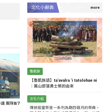
文化小辭典
魯凱族
【魯凱族語】ta‘avalra ‘i tatolohae ni
｜萬山部落勇士祭的由來
文化介紹
 團隊8/7
傳統祖靈祭是一系列為期四個月的祭典，