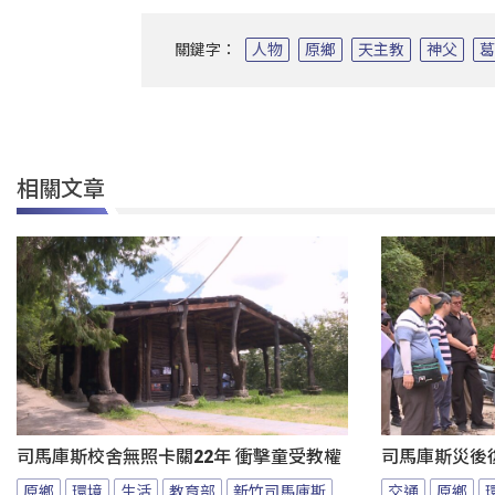
關鍵字：
人物
原鄉
天主教
神父
相關文章
司馬庫斯校舍無照卡關22年 衝擊童受教權
司馬庫斯災後
原鄉
環境
生活
教育部
新竹司馬庫斯
交通
原鄉