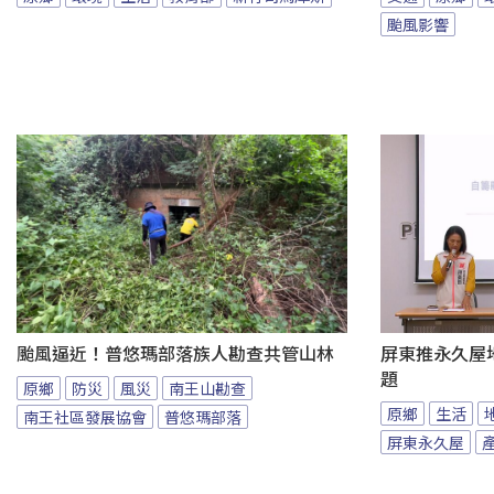
颱風影響
颱風逼近！普悠瑪部落族人勘查共管山林
屏東推永久屋
題
原鄉
防災
風災
南王山勘查
原鄉
生活
南王社區發展協會
普悠瑪部落
屏東永久屋