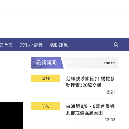
的今天
文化小辭典
活動訊息
最新新聞
范織欽涉索回扣 橋檢發
政經
動搜索120萬交保
12:21
白海豚8/8、9離台最近
防災
北部戒備強風大雨
12:02