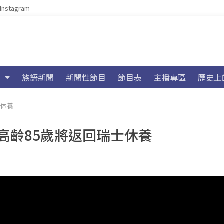
Instagram
族語新聞
新聞性節目
節目表
主播專區
歷史上
士休養
高齡85歲將返回瑞士休養