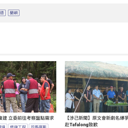
葛德
蘭嶼
復建 立委前往考察盤點需求
【涉己新聞】原文會新劇名爆爭議
赴Tafalong致歉
環境
修復工程
司馬庫斯