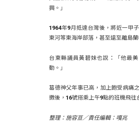
興。」
1964年9月抵達台灣後，將近一
東河等東海岸部落，甚至遠至離島蘭
台東縣議員黃碧妹也說：「他最美
動。」
葛德神父年事已高，加上飽受病痛之
撒後，16號搭乘上午9點的班機飛
整理：施容亘／責任編輯：嘎兆