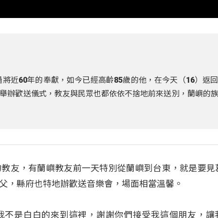
過將近60年的奉獻，如今已經高齡85歲的他，在今天（16）返
舉辦歡送儀式，教友與民眾也都依依不捨地前來送別，蘭嶼的
的教友，有蘭嶼教友前一天特別從蘭嶼到台東，就是要見
父，縣府也特地辦歡送音樂會，場面相當溫馨。
我不是白白的來到這裡，謝謝你們接受我這個朋友，讓