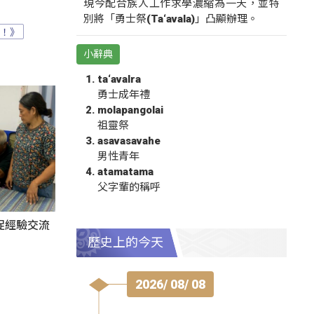
現今配合族人工作求學濃縮為一天，並特
別將「勇士祭(Ta‘avala)」凸顯辦理。
？！》
小辭典
ta‘avalra
勇士成年禮
molapangolai
祖靈祭
asavasavahe
男性青年
atamatama
父字輩的稱呼
促經驗交流
歷史上的今天
2026/ 08/ 08