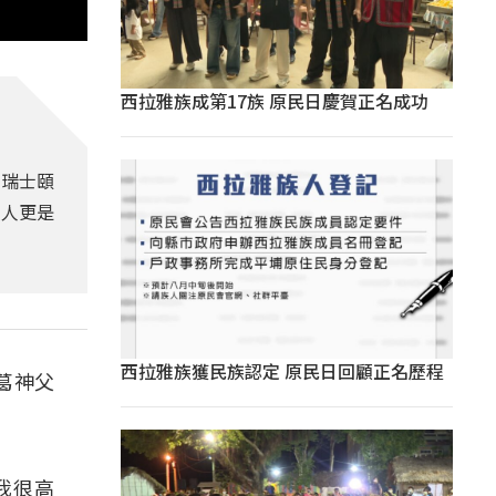
西拉雅族成第17族 原民日慶賀正名成功
回瑞士頤
族人更是
西拉雅族獲民族認定 原民日回顧正名歷程
葛神父
我很高