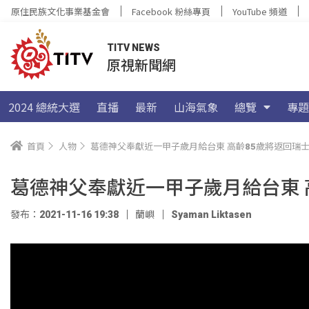
原住民族文化事業基金會
Facebook 粉絲專頁
YouTube 頻道
TITV NEWS
原視新聞網
2024 總統大選
直播
最新
山海氣象
總覽
專題
首頁
人物
葛德神父奉獻近一甲子歲月給台東 高齡85歲將返回瑞
葛德神父奉獻近一甲子歲月給台東 
發布：2021-11-16 19:38
蘭嶼
Syaman Liktasen