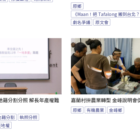
原鄉
《Maan！把 Tafalong 搬到台北
劇名爭議
原文會
地籍分割分照 解長年產權難
嘉蘭村拚農業轉型 金峰說明會
原鄉
有機農業
金峰鄉
地籍分割
執照分照
產地權