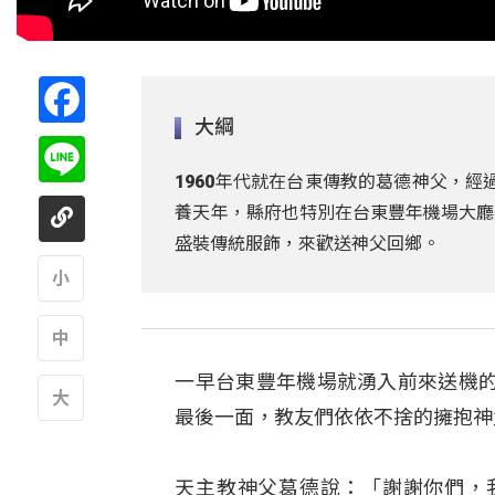
Facebook
大綱
Line
1960年代就在台東傳教的葛德神父，經
養天年，縣府也特別在台東豐年機場大廳
盛裝傳統服飾，來歡送神父回鄉。
A
一早台東豐年機場就湧入前來送機
A
最後一面，教友們依依不捨的擁抱神
A
天主教神父葛德說：「謝謝你們，