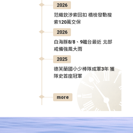
2026
范織欽涉索回扣 橋檢發動搜
索120萬交保
2026
白海豚8/8、9離台最近 北部
戒備強風大雨
2025
德芙蘭國小少棒隊成軍3年 獲
隊史首座冠軍
more