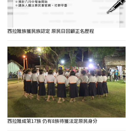
西拉雅族獲民族認定 原民日回顧正名歷程
西拉雅成第17族 仍有8族待獲法定原民身分