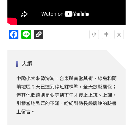
Facebook
Line
A
A
A
大綱
中颱小犬來勢洶洶，台東縣首當其衝，綠島和蘭
嶼地區今天已達到停班課標準，全天放颱風假；
但其他鄉鎮則是要等到下午才停止上班、上課，
引發當地民眾的不滿，紛紛到縣長饒慶鈴的臉書
上留言。