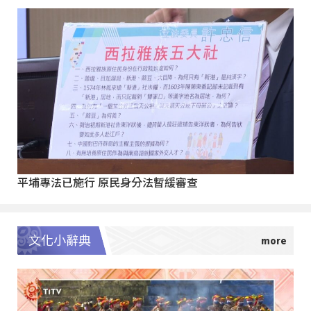
平埔專法已施行 原民身分法暫緩審查
文化小辭典