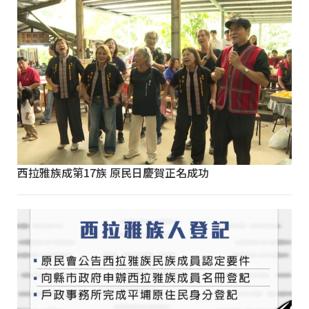
西拉雅族成第17族 原民日慶賀正名成功