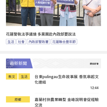
花蓮警執法爭議燒 多黨團赴內政部要說法
生活
社會
內政部警政署
花蓮聯合豐年節
最新新聞
台東pulingau生命故事展 香氛串起文
教文
生活
化連結
12:44
嘉蘭村拚農業轉型 金峰說明會促經驗
原鄉
交流