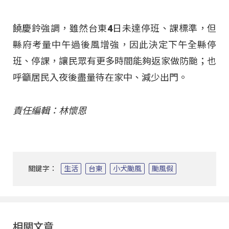
饒慶鈴強調，雖然台東4日未達停班、課標準，但
縣府考量中午過後風增強，因此決定下午全縣停
班、停課，讓民眾有更多時間能夠返家做防颱；也
呼籲居民入夜後盡量待在家中、減少出門。
責任編輯：林懷恩
關鍵字：
生活
台東
小犬颱風
颱風假
相關文章