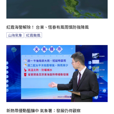
紅霞海警解除！ 台東、恆春有風雨慎防強陣風
山海氣象
紅霞颱風
新熱帶擾動醞釀中 氣象署：發展仍待觀察