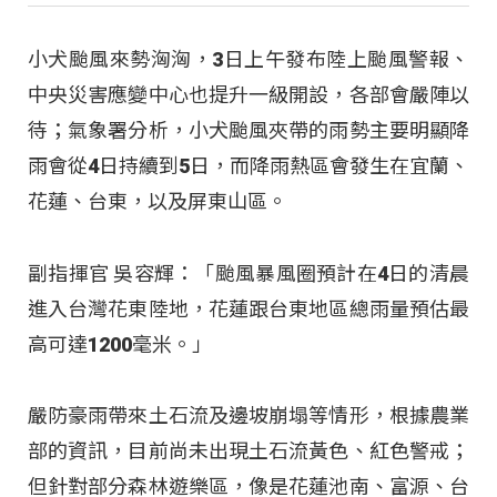
小犬颱風來勢洶洶，3日上午發布陸上颱風警報、
中央災害應變中心也提升一級開設，各部會嚴陣以
待；氣象署分析，小犬颱風夾帶的雨勢主要明顯降
雨會從4日持續到5日，而降雨熱區會發生在宜蘭、
花蓮、台東，以及屏東山區。
副指揮官 吳容輝：「颱風暴風圈預計在4日的清晨
進入台灣花東陸地，花蓮跟台東地區總雨量預估最
高可達1200毫米。」
嚴防豪雨帶來土石流及邊坡崩塌等情形，根據農業
部的資訊，目前尚未出現土石流黃色、紅色警戒；
但針對部分森林遊樂區，像是花蓮池南、富源、台