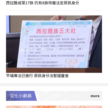
西拉雅成第17族 仍有8族待獲法定原民身分
平埔專法已施行 原民身分法暫緩審查
文化小辭典