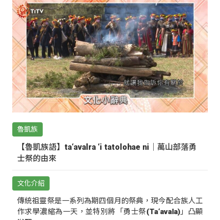
魯凱族
【魯凱族語】ta‘avalra ‘i tatolohae ni｜萬山部落勇
士祭的由來
文化介紹
傳統祖靈祭是一系列為期四個月的祭典，現今配合族人工
作求學濃縮為一天，並特別將「勇士祭(Ta‘avala)」凸顯