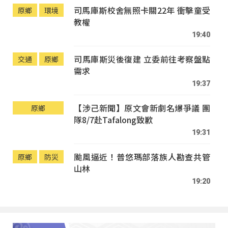
司馬庫斯校舍無照卡關22年 衝擊童受
原鄉
環境
教權
19:40
司馬庫斯災後復建 立委前往考察盤點
交通
原鄉
需求
19:37
【涉己新聞】原文會新劇名爆爭議 團
原鄉
隊8/7赴Tafalong致歉
19:31
颱風逼近！普悠瑪部落族人勘查共管
原鄉
防災
山林
19:20