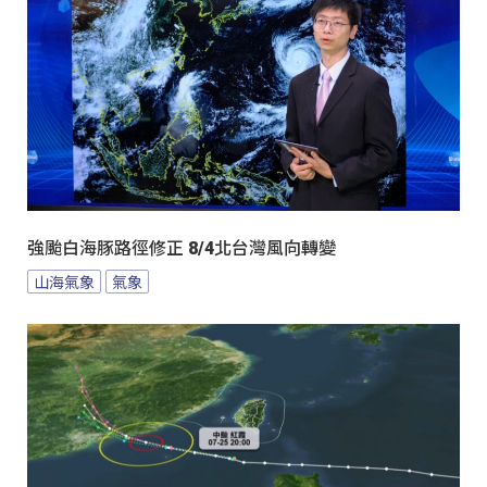
強颱白海豚路徑修正 8/4北台灣風向轉變
山海氣象
氣象