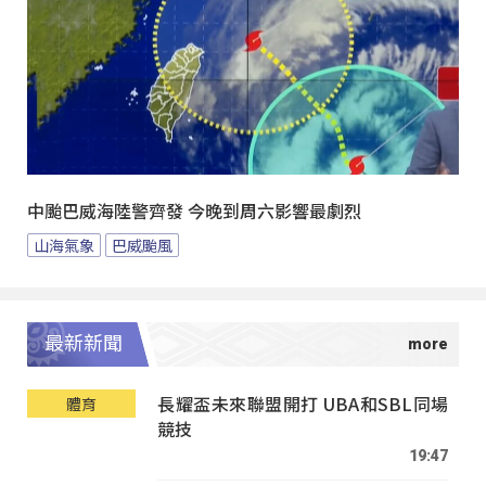
中颱巴威海陸警齊發 今晚到周六影響最劇烈
山海氣象
巴威颱風
最新新聞
長耀盃未來聯盟開打 UBA和SBL同場
體育
競技
19:47