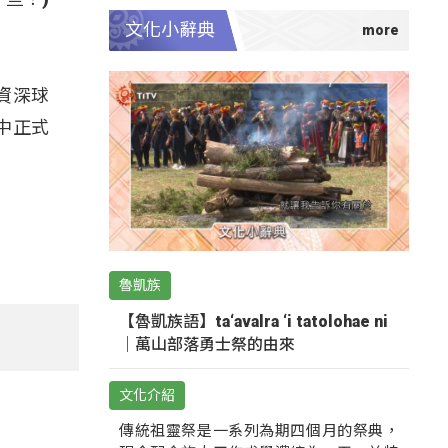
文化小辭典
資深球
中正式
魯凱族
【魯凱族語】ta‘avalra ‘i tatolohae ni
｜萬山部落勇士祭的由來
文化介紹
傳統祖靈祭是一系列為期四個月的祭典，