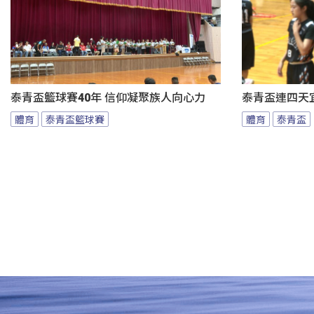
泰青盃籃球賽40年 信仰凝聚族人向心力
泰青盃連四天宜
體育
泰青盃籃球賽
體育
泰青盃