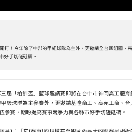
開打！今年除了中部的甲組球隊為主外，更邀請全台四組國、
市好手切磋砥礪。
第三屆「柏釧盃」籃球邀請賽即將在台中市神岡高工體育
的甲級球隊為主參賽外，更邀請基隆商工、高苑工商、台
伍參賽，期盼提高賽事競爭力與各縣市好手切磋砥礪。
(陳江炫昌)：「它(賽事)的規模甚至跟國內最大的聯賽是相