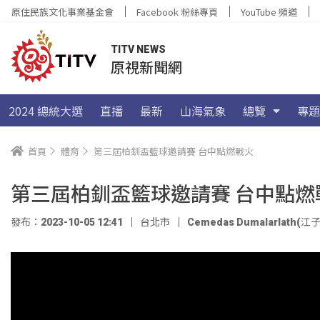
原住民族文化事業基金會
Facebook 粉絲專頁
YouTube 頻道
TITV NEWS
原視新聞網
2024 總統大選
直播
最新
山海氣象
總覽
專題
首頁
體育
第三屆柏釧盃籃球邀請賽 台中點燃戰火
第三屆柏釧盃籃球邀請賽 台中點燃
發布：2023-10-05 12:41
台北市
Cemedas Dumalarlath(江