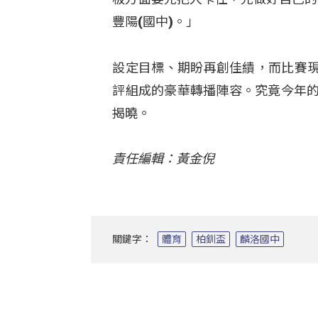
豐陽(國中)。」
設定目標、期盼再創佳績，而比賽
評組成的豪華轉播陣容。究竟今年的
揭曉。
責任編輯：黃金倪
關鍵字：
體育
柏釧盃
麟洛國中