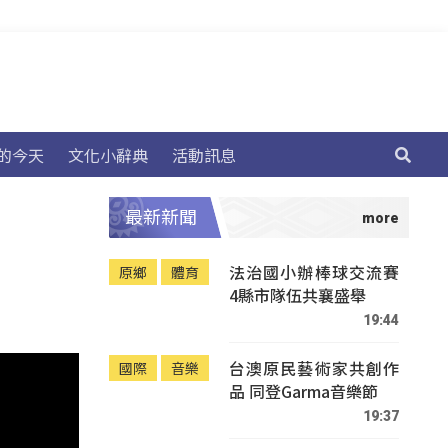
的今天
文化小辭典
活動訊息
最新新聞
法治國小辦棒球交流賽
原鄉
體育
4縣市隊伍共襄盛舉
19:44
台澳原民藝術家共創作
國際
音樂
品 同登Garma音樂節
19:37