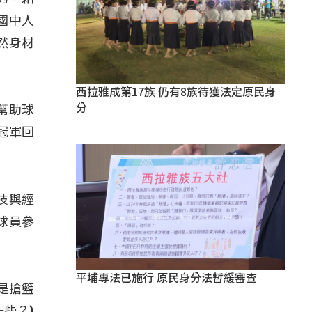
國中人
然身材
西拉雅成第17族 仍有8族待獲法定原民身
分
幫助球
冠軍回
技與經
球員參
平埔專法已施行 原民身分法暫緩審查
是搶籃
些？)