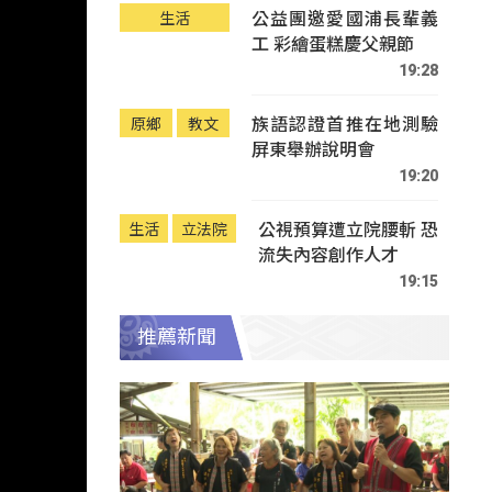
公益團邀愛國浦長輩義
生活
工 彩繪蛋糕慶父親節
19:28
族語認證首推在地測驗
原鄉
教文
屏東舉辦說明會
19:20
公視預算遭立院腰斬 恐
生活
立法院
流失內容創作人才
19:15
推薦新聞