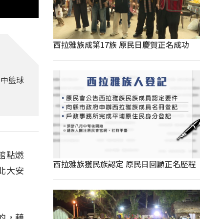
西拉雅族成第17族 原民日慶賀正名成功
高中籃球
館點燃
西拉雅族獲民族認定 原民日回顧正名歷程
北大安
近的，藉