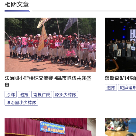
相關文章
法治國小辦棒球交流賽 4縣市隊伍共襄盛
瓊斯盃8/14
舉
體育
威廉瓊
原鄉
體育
南投仁愛
原鄉少棒隊
法治國小少棒隊