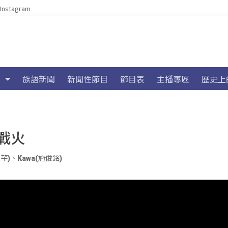
Instagram
族語新聞
新聞性節目
節目表
主播專區
歷史上
戰火
子芊)
、
Kawa(施俊銘)