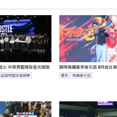
燃戰火 中華男籃陣容星光熠熠
獅隊陳鏞基季後引退 8月返台
斯盃國際籃球邀請賽
體育
陳鏞基引退