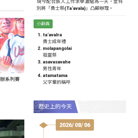
現今配合族人工作求學濃縮為一天，並特
別將「勇士祭(Ta‘avala)」凸顯辦理。
小辭典
ta‘avalra
勇士成年禮
molapangolai
祖靈祭
asavasavahe
男性青年
atamatama
東辦系列賽
父字輩的稱呼
歷史上的今天
2026/ 08/ 06