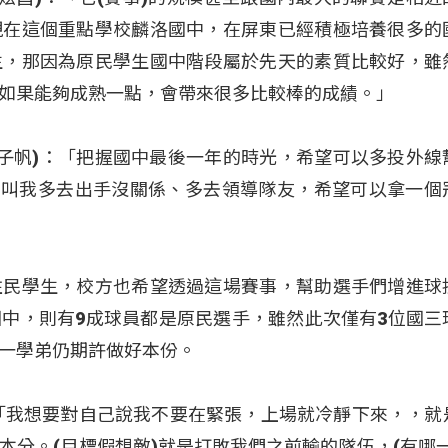
現在這個重點學校麟洛國中，在屏東已經積極培養很多的
生，那因為原民學生國中階段屬於先天的素質比較好，雖
如果能夠成熟一點，會帶來很多比較棒的成績。」
l(朱子帆)：「把握國中最後一年的時光，希望可以多投外線
，叫我多去出手沒關係、多去領導隊友，希望可以拿一個
住民學生，校方也希望透過這場賽事，幫助選手們增進球
中，則有9成球員都是原民選手，雖然此次僅有3位國三
一學弟仍期許做好本份。
「我想要對自己說我不要在緊張，上場就冷靜下來，，就
本分。(目標假想敵)就是打敗我們之前輸的隊伍，(有哪一