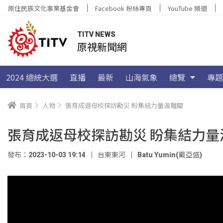
原住民族文化事業基金會
Facebook 粉絲專頁
YouTube 頻道
TITV NEWS
原視新聞網
2024 總統大選
直播
最新
山海氣象
總覽
專題
首頁
人物
張育成返母校探訪勘災 盼集結力量渡難關
張育成返母校探訪勘災 盼集結力量
發布：2023-10-03 19:14
台東東河
Batu Yumin(戴亞盛)