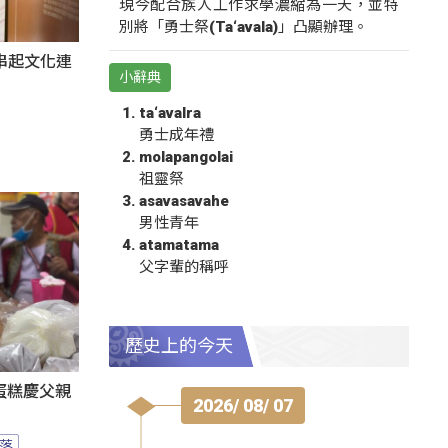
現今配合族人工作求學濃縮為一天，並特
別將「勇士祭(Ta‘avala)」凸顯辦理。
氛串起文化連
小辭典
ta‘avalra
勇士成年禮
molapangolai
祖靈祭
asavasavahe
男性青年
atamatama
父字輩的稱呼
歷史上的今天
蛋糕慶父親
2026/ 08/ 07
落