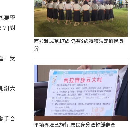
想要學
？)對
西拉雅成第17族 仍有8族待獲法定原民身
分
虐，受
謝謝大
攜手合
平埔專法已施行 原民身分法暫緩審查