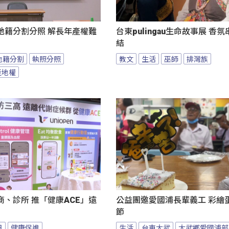
地籍分割分照 解長年產權難
台東pulingau生命故事展 香
結
地籍分割
執照分照
教文
生活
巫師
排灣族
產地權
、診所 推「健康ACE」遠
公益團邀愛國浦長輩義工 彩繪
節
日
健康促進
生活
台東大武
大武鄉愛國浦部