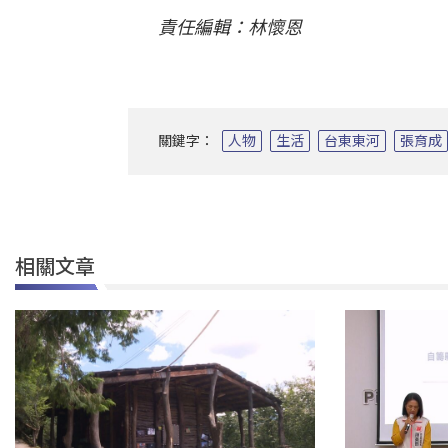
責任編輯：林懷恩
關鍵字：
人物
生活
台東東河
張育成
相關文章