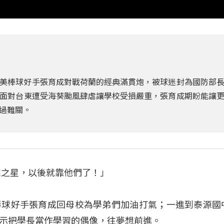
美棒球好手張育成對戰荷蘭的經典滿貫炮，被球迷封為國防部
面對台東遭受海葵颱風肆虐讓學校受損嚴重，張育成期盼能讓
過難關。
來之星，以後就靠他們了！」
棒球好手張育成回母校為學弟們加油打氣；一進到泰源國
示把學長當作學習的偶像，往夢想前進。