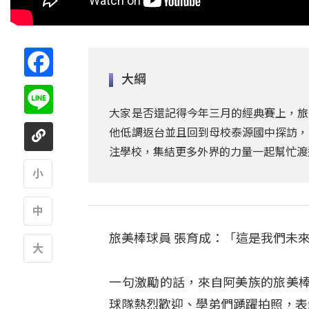
Facebook
大綱
Line
大家是否還記得今年三月的經典賽上，旅
他低調返台並且回到母校泰源國中探訪，
注學校，集結更多外界的力量一起幫忙渡
A
旅美棒球員 張育成：「這是我們未
A
A
一句激勵的話，來自阿美族的旅美
球隊熱烈歡迎、學弟們踴躍拍照，表