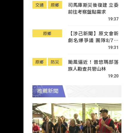
司馬庫斯災後復建 立委
交通
原鄉
前往考察盤點需求
19:37
【涉己新聞】原文會新
原鄉
劇名爆爭議 團隊8/7赴
Tafalong致歉
19:31
颱風逼近！普悠瑪部落
原鄉
防災
族人勘查共管山林
19:20
推薦新聞