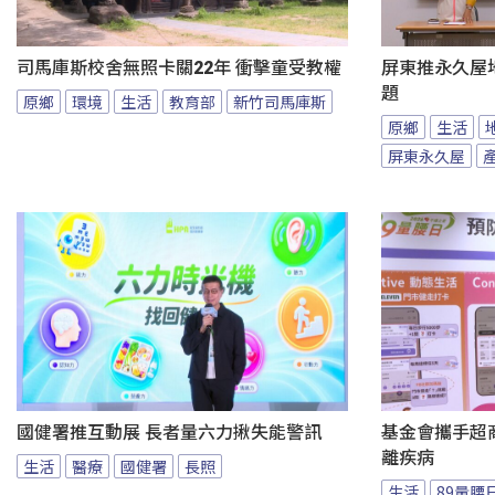
司馬庫斯校舍無照卡關22年 衝擊童受教權
屏東推永久屋
題
原鄉
環境
生活
教育部
新竹司馬庫斯
原鄉
生活
屏東永久屋
國健署推互動展 長者量六力揪失能警訊
基金會攜手超商
離疾病
生活
醫療
國健署
長照
生活
89量腰