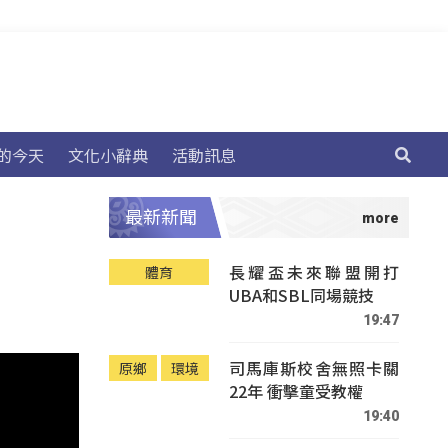
的今天
文化小辭典
活動訊息
最新新聞
長耀盃未來聯盟開打
體育
UBA和SBL同場競技
19:47
司馬庫斯校舍無照卡關
原鄉
環境
22年 衝擊童受教權
19:40