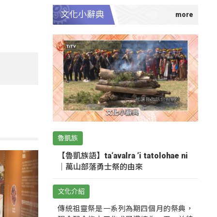
文化小辭典
魯凱族
【魯凱族語】ta‘avalra ‘i tatolohae ni
｜萬山部落勇士祭的由來
文化介紹
傳統祖靈祭是一系列為期四個月的祭典，