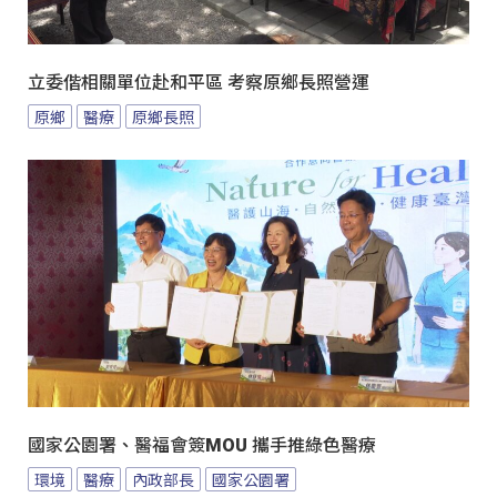
立委偕相關單位赴和平區 考察原鄉長照營運
原鄉
醫療
原鄉長照
國家公園署、醫福會簽MOU 攜手推綠色醫療
環境
醫療
內政部長
國家公園署