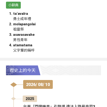
小辭典
ta‘avalra
勇士成年禮
molapangolai
祖靈祭
asavasavahe
男性青年
atamatama
父字輩的稱呼
歷史上的今天
2026/ 08/ 10
2025
台東「門牌機車」引熱議 違法上路最高罰3