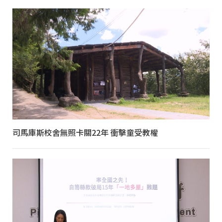
司馬庫斯校舍無照卡關22年 衝擊童受教權