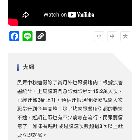
Facebook
Line
A
A
A
大綱
民眾中秋連假除了賞月外也聚餐烤肉。根據疾管
署統計，上周腹瀉門急診就診累計15.2萬人次，
已經連續3周上升，預估連假過後腹瀉就醫人次
恐攀升到今年高峰；除了烤肉聚餐所引起的腸胃
不適，近期社區也有不少病毒在流行，民眾要留
意了，如果有嘔吐或是腹瀉次數超過3次以上就
要立即就醫。