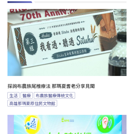
探詢布農族尾椎療法 那瑪夏耆老分享見聞
生活
醫療
布農族醫療傳統文化
高雄那瑪夏原住民文物館