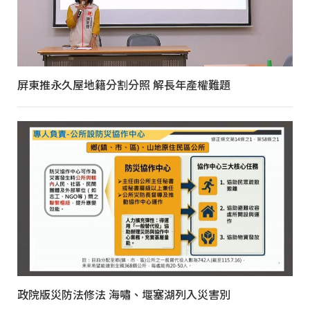
屏東推永久屋地籍分割分照 解長年產權難題
政院版災防法修法 海嘯、堰塞湖列入災害別