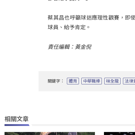
蔡其昌也呼籲球迷應理性觀賽，即
球員、給予肯定。
責任編輯：黃金倪
關鍵字：
體育
中華職棒
味全龍
法律
相關文章