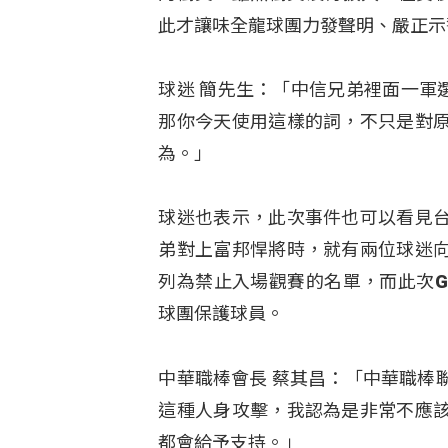
此才讓味全龍球團力發聲明、嚴正示
球迷 簡先生：「中信兄弟裡面一軍選手
那你今天使用這樣的詞，不只是對
為。」
球迷也表示，此次事件也可以看見
弟對上富邦悍將時，就有兩位球迷
列為禁止入場觀賽的名單，而此次Gil
球團保護球員。
中華職棒會長 蔡其昌：「中華職棒
這種人身攻擊，我認為是非常不應
都會給予支持。」