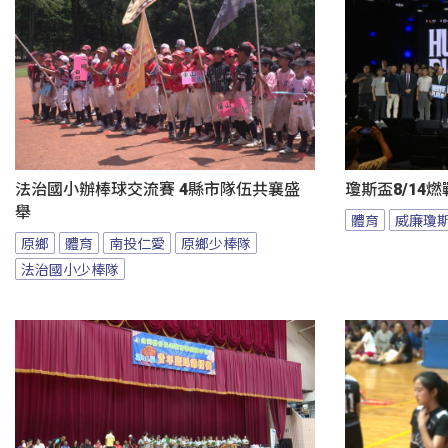
法治國小辦棒球交流賽 4縣市隊伍共襄盛
瓊斯盃8/14
舉
體育
威廉瓊
原鄉
體育
南投仁愛
原鄉少棒隊
法治國小少棒隊