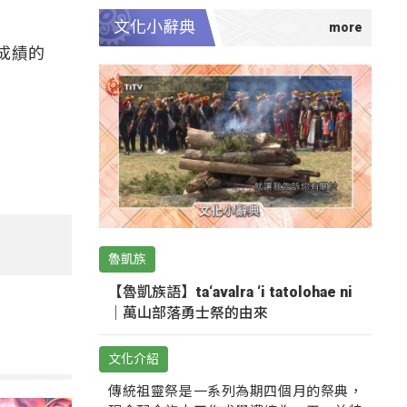
文化小辭典
成績的
魯凱族
【魯凱族語】ta‘avalra ‘i tatolohae ni
｜萬山部落勇士祭的由來
文化介紹
傳統祖靈祭是一系列為期四個月的祭典，