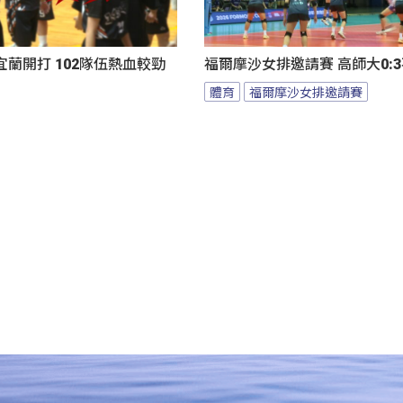
蘭開打 102隊伍熱血較勁
福爾摩沙女排邀請賽 高師大0:
體育
福爾摩沙女排邀請賽