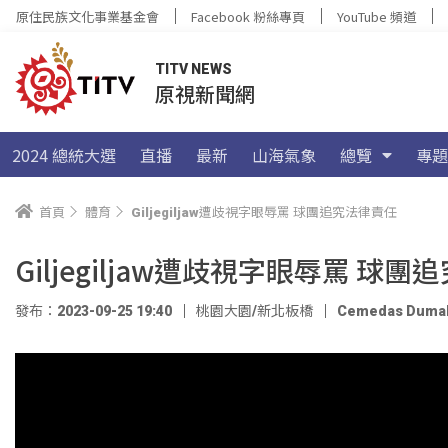
原住民族文化事業基金會
Facebook 粉絲專頁
YouTube 頻道
TITV NEWS
原視新聞網
2024 總統大選
直播
最新
山海氣象
總覽
專題
首頁
體育
Giljegiljaw遭歧視字眼辱罵 球團追究法律責任
Giljegiljaw遭歧視字眼辱罵 球
發布：2023-09-25 19:40
桃園大園/新北板橋
Cemedas Duma