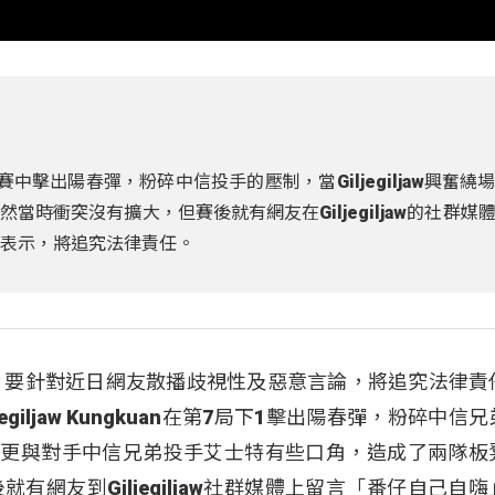
kuan比賽中擊出陽春彈，粉碎中信投手的壓制，當Giljegiljaw興奮
時衝突沒有擴大，但賽後就有網友在Giljegiljaw的社群媒
明表示，將追究法律責任。
，要針對近日網友散播歧視性及惡意言論，將追究法律責
giljaw Kungkuan在第7局下1擊出陽春彈，粉碎中信
緒振奮，更與對手中信兄弟投手艾士特有些口角，造成了兩隊
網友到Giljegiljaw社群媒體上留言「番仔自己自