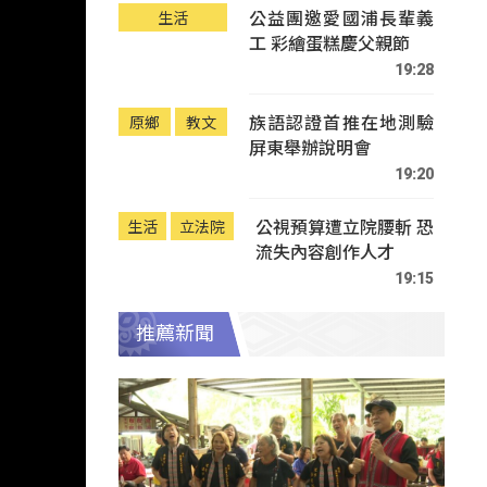
公益團邀愛國浦長輩義
生活
工 彩繪蛋糕慶父親節
19:28
族語認證首推在地測驗
原鄉
教文
屏東舉辦說明會
19:20
公視預算遭立院腰斬 恐
生活
立法院
流失內容創作人才
19:15
推薦新聞