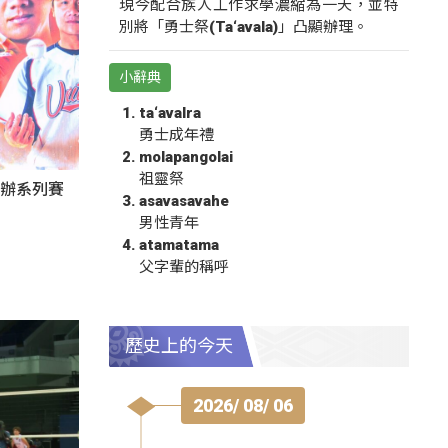
現今配合族人工作求學濃縮為一天，並特
別將「勇士祭(Ta‘avala)」凸顯辦理。
小辭典
ta‘avalra
勇士成年禮
molapangolai
祖靈祭
東辦系列賽
asavasavahe
男性青年
atamatama
父字輩的稱呼
歷史上的今天
2026/ 08/ 06