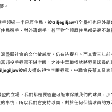
警。
超過一半是原住民，被Giljegiljaw打全壘打也是外
原住民選手、對外籍選手，甚至對全體原住民都是很不尊
台灣整體社會的文化敏感度，仍有待提升。而其實三年前
向富邦投手辱罵不堪字眼，之後中華職棒就將辱罵球員的
jegiljaw被網友遭歧視性字眼辱罵，中職會長蔡其昌
聯盟的立場，我們都是要極盡可能來保護我們的球員，那
該的事情，所以我們會支持球團，對於任何保護球員的方