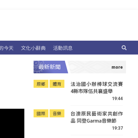
的今天
文化小辭典
活動訊息
最新新聞
法治國小辦棒球交流賽
原鄉
體育
4縣市隊伍共襄盛舉
19:44
台澳原民藝術家共創作
國際
音樂
品 同登Garma音樂節
19:37