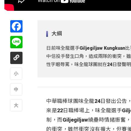
Facebook
大綱
Line
日前味全龍選手Giljegiljaw Kung
中信投手發生口角，造成兩隊的衝突，雖然當
性字眼辱罵，味全龍球團就在24日發聲
A
中華職棒球團味全龍24日發出公告
A
來是22日職棒場上，味全龍選手Gilje
A
制，而Giljegiljaw繞壘時情
的衝突，雖然衝突沒有擴大，但賽後就有