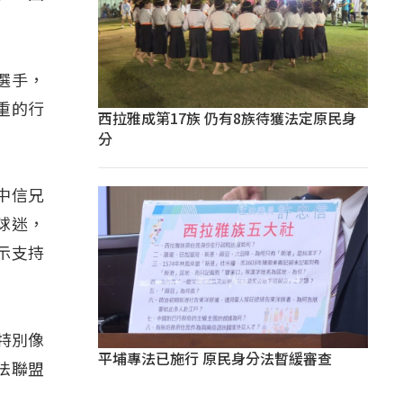
籍選手，
重的行
西拉雅成第17族 仍有8族待獲法定原民身
分
中信兄
球迷，
表示支持
特別像
平埔專法已施行 原民身分法暫緩審查
法聯盟