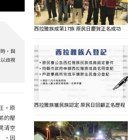
西拉雅族成第17族 原民日慶賀正名成功
繞場時，與
體以歧視
西拉雅族獲民族認定 原民日回顧正名歷程
任。原
兄弟的壓
板凳清空
嗨」，因