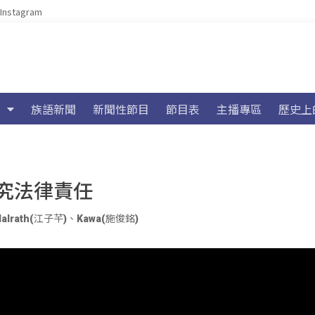
Instagram
族語新聞
新聞性節目
節目表
主播專區
歷史上
團追究法律責任
lalrath(江子芊)
、
Kawa(施俊銘)