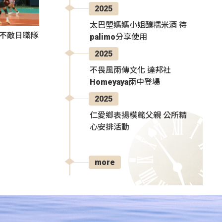
2025
太巴塱媽媽小姐釀糯米酒 待
3不敵日職隊
palimo分享使用
2025
不畏風雨傳文化 達邦社
Homeyaya雨中登場
2025
仁愛鄉表揚模範父親 公所精
心安排活動
more