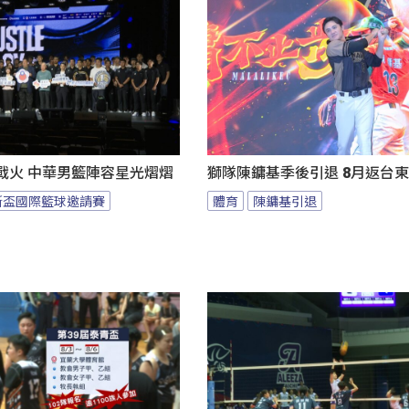
燃戰火 中華男籃陣容星光熠熠
獅隊陳鏞基季後引退 8月返台
斯盃國際籃球邀請賽
體育
陳鏞基引退