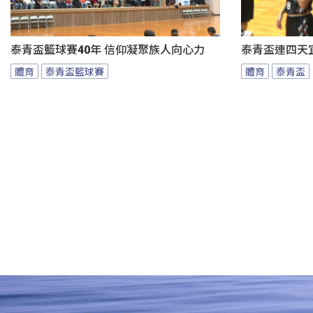
泰青盃籃球賽40年 信仰凝聚族人向心力
泰青盃連四天宜
體育
泰青盃籃球賽
體育
泰青盃