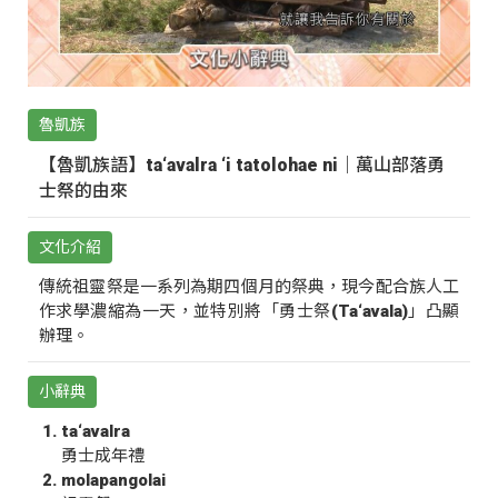
魯凱族
【魯凱族語】ta‘avalra ‘i tatolohae ni｜萬山部落勇
士祭的由來
文化介紹
傳統祖靈祭是一系列為期四個月的祭典，現今配合族人工
作求學濃縮為一天，並特別將「勇士祭(Ta‘avala)」凸顯
辦理。
小辭典
ta‘avalra
勇士成年禮
molapangolai