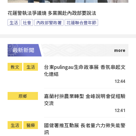
花蓮警執法爭議燒 多黨團赴內政部要說法
生活
社會
內政部警政署
花蓮聯合豐年節
最新新聞
台東pulingau生命故事展 香氛串起文
教文
生活
化連結
12:44
嘉蘭村拚農業轉型 金峰說明會促經驗
原鄉
交流
12:41
國健署推互動展 長者量六力揪失能警
生活
醫療
訊