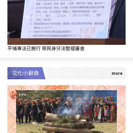
平埔專法已施行 原民身分法暫緩審查
文化小辭典