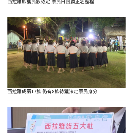
西拉雅族獲民族認定 原民日回顧正名歷程
西拉雅成第17族 仍有8族待獲法定原民身分