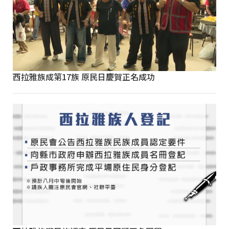
西拉雅族成第17族 原民日慶賀正名成功