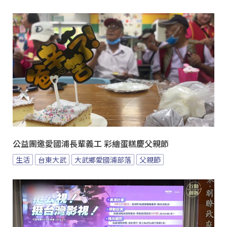
公益團邀愛國浦長輩義工 彩繪蛋糕慶父親節
生活
台東大武
大武鄉愛國浦部落
父親節