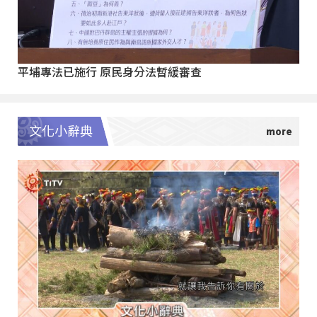
平埔專法已施行 原民身分法暫緩審查
文化小辭典