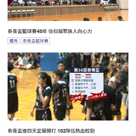
泰青盃籃球賽40年 信仰凝聚族人向心力
體育
泰青盃籃球賽
泰青盃連四天宜蘭開打 102隊伍熱血較勁