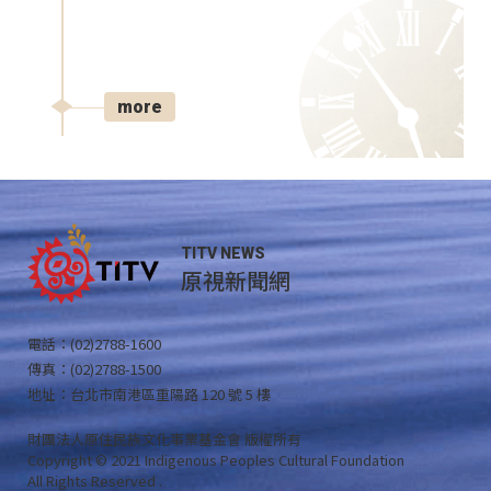
more
TITV NEWS
原視新聞網
電話：(02)2788-1600
傳真：(02)2788-1500
地址：台北市南港區重陽路 120 號 5 樓
財團法人原住民族文化事業基金會 版權所有
Copyright © 2021 Indigenous Peoples Cultural Foundation
All Rights Reserved .