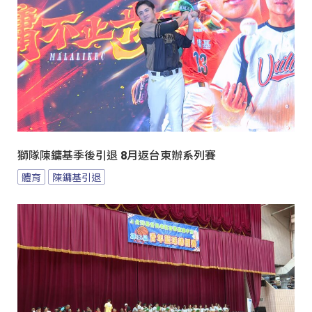
獅隊陳鏞基季後引退 8月返台東辦系列賽
體育
陳鏞基引退