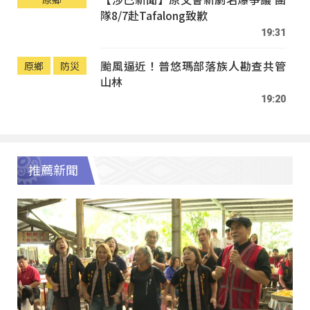
隊8/7赴Tafalong致歉
19:31
颱風逼近！普悠瑪部落族人勘查共管
原鄉
防災
山林
19:20
推薦新聞