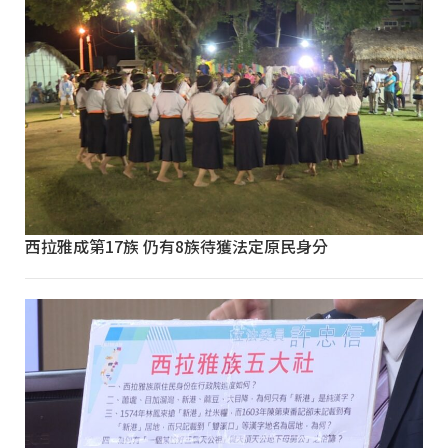
西拉雅成第17族 仍有8族待獲法定原民身分