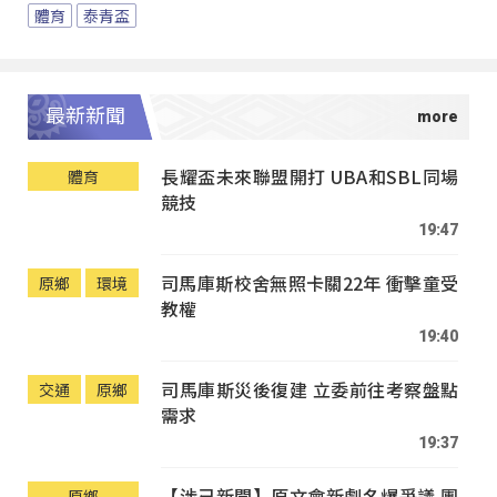
體育
泰青盃
最新新聞
長耀盃未來聯盟開打 UBA和SBL同場
體育
競技
19:47
司馬庫斯校舍無照卡關22年 衝擊童受
原鄉
環境
教權
19:40
司馬庫斯災後復建 立委前往考察盤點
交通
原鄉
需求
19:37
【涉己新聞】原文會新劇名爆爭議 團
原鄉