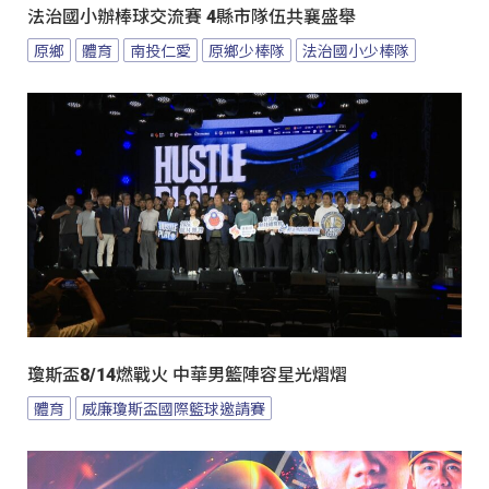
法治國小辦棒球交流賽 4縣市隊伍共襄盛舉
原鄉
體育
南投仁愛
原鄉少棒隊
法治國小少棒隊
瓊斯盃8/14燃戰火 中華男籃陣容星光熠熠
體育
威廉瓊斯盃國際籃球邀請賽