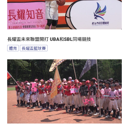
長耀盃未來聯盟開打 UBA和SBL同場競技
體育
長耀盃籃球賽