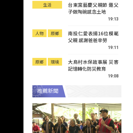
台東窯藝慶父親節 邀父
生活
子做陶碗感念土地
19:13
南投仁愛表揚16位模範
人物
原鄉
父親 感謝爸爸辛勞
19:11
大鳥村水保故事展 災害
原鄉
環境
記憶轉化防災教育
19:08
推薦新聞