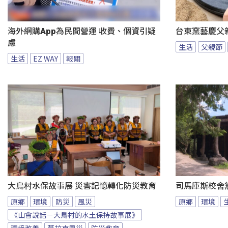
海外網購App為民間營運 收費、個資引疑
台東窯藝慶父
慮
生活
父親節
生活
EZ WAY
報關
大鳥村水保故事展 災害記憶轉化防災教育
司馬庫斯校舍無
原鄉
環境
防災
風災
原鄉
環境
《山會說話－大鳥村的水土保持故事展》
環境改善
莫拉克風災
防災教育