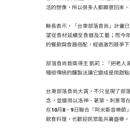
活的想像，所以很多人都願意回來，
縣長表示，「台東部落食尚」計畫已
望從食材延續至食器及工藝；而今
的餐飲與食器搭配，經過激烈競爭下
部落食尚首獎得主 凱莉：「把老人
種很傳統的釀製法讓它變成是用甜點
台東部落食尚大賞，不只呈現了部
念，並運用以洛神、荖葉、刺蔥等
在10⽉8、9⽇聯合「阿米斯音樂
飲食料理，也歡迎民眾能共襄盛舉。