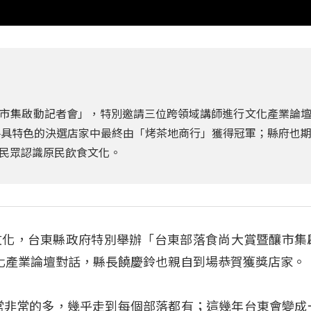
市集啟動記者會」，特別邀請三位跨領域講師進行文化產業論
各具特色的決選店家中最終由「烤茶地商行」獲得冠軍；縣府也
民眾認識原民飲食文化。
文化，台東縣政府特別舉辦「台東部落食尚大賞暨釀市集
化產業論壇對話，縣長饒慶鈴也親自到場恭賀獲獎店家。
常非常的多，幾乎走到每個部落都有；這幾年台東會變成