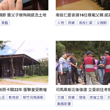
親節 邀父子做陶碗感念土地
南投仁愛表揚16位模範父親 感
窯藝
人物
原鄉
南投仁愛
父親節
照卡關22年 衝擊童受教權
司馬庫斯災後復建 立委前往考
生活
教育部
新竹司馬庫斯
交通
原鄉
環境
修復工程
颱風影響