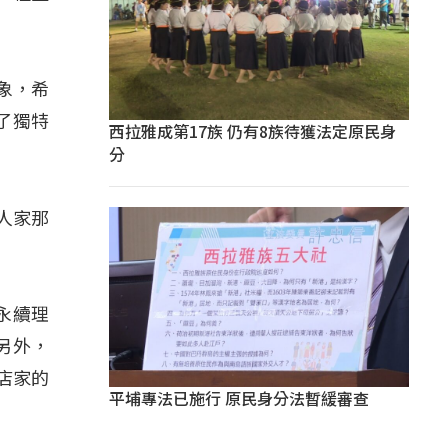
」
象，希
了獨特
西拉雅成第17族 仍有8族待獲法定原民身
分
人家那
永續理
另外，
店家的
平埔專法已施行 原民身分法暫緩審查