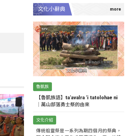
文化小辭典
魯凱族
【魯凱族語】ta‘avalra ‘i tatolohae ni
｜萬山部落勇士祭的由來
文化介紹
傳統祖靈祭是一系列為期四個月的祭典，