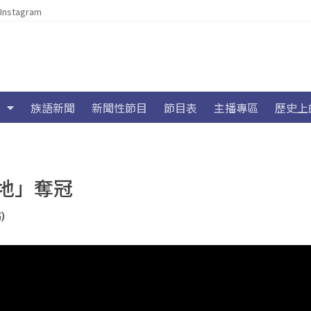
Instagram
族語新聞
新聞性節目
節目表
主播專區
歷史上
地」奪冠
)