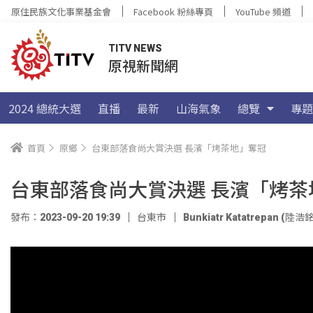
原住民族文化事業基金會
Facebook 粉絲專頁
YouTube 頻道
TITV NEWS
原視新聞網
2024 總統大選
直播
最新
山海氣象
總覽
專題
首頁
原鄉
台東部落食尚大賞決選 長濱「烤茶地」奪冠
台東部落食尚大賞決選 長濱「烤茶
發布：2023-09-20 19:39
台東市
Bunkiatr Katatrepan (陸浩銘