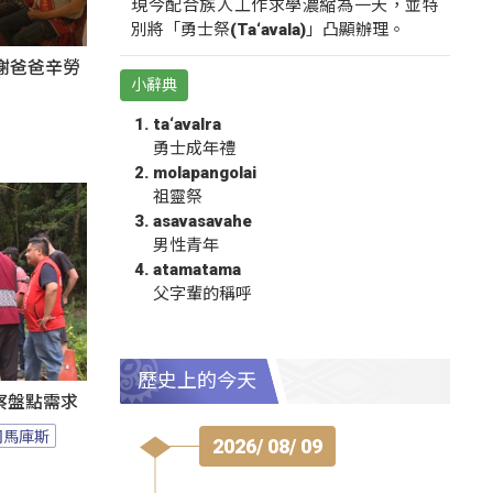
現今配合族人工作求學濃縮為一天，並特
別將「勇士祭(Ta‘avala)」凸顯辦理。
謝爸爸辛勞
小辭典
ta‘avalra
勇士成年禮
molapangolai
祖靈祭
asavasavahe
男性青年
atamatama
父字輩的稱呼
歷史上的今天
察盤點需求
司馬庫斯
2026/ 08/ 09