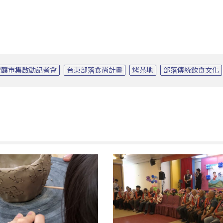
暨釀市集啟動記者會
台東部落食尚計畫
烤茶地
部落傳統飲食文化