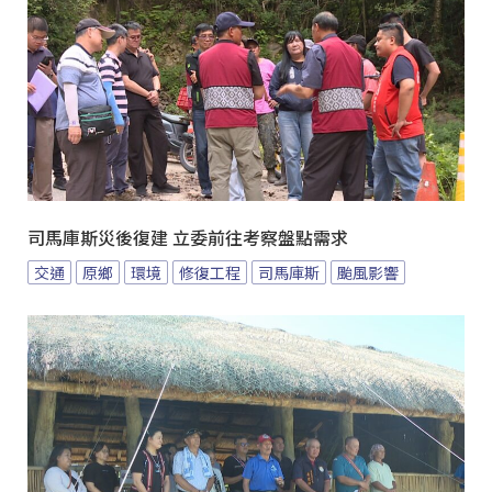
司馬庫斯災後復建 立委前往考察盤點需求
交通
原鄉
環境
修復工程
司馬庫斯
颱風影響