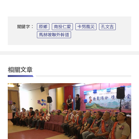
關鍵字：
原鄉
南投仁愛
卡努風災
孔文吉
馬赫坡聯外幹道
相關文章