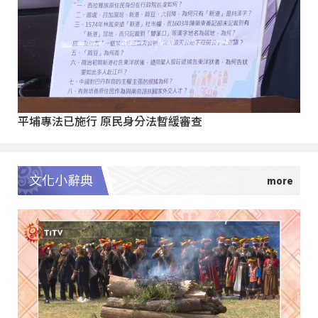
平埔專法已施行 原民身分法暫緩審查
文化小辭典