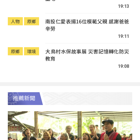
19:13
南投仁愛表揚16位模範父親 感謝爸爸
人物
原鄉
辛勞
19:11
大鳥村水保故事展 災害記憶轉化防災
原鄉
環境
教育
19:08
推薦新聞