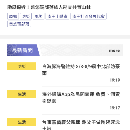
颱風逼近！普悠瑪部落族人勘查共管山林
原鄉
防災
風災
南王山勘查
南王社區發展協會
普悠瑪部落
最新新聞
白海豚海警維持 8/8-8/9晨中北部防豪
防災
雨
19:19
海外網購App為民間營運 收費、個資
生活
引疑慮
19:17
台東窯藝慶父親節 邀父子做陶碗感念
生活
土地