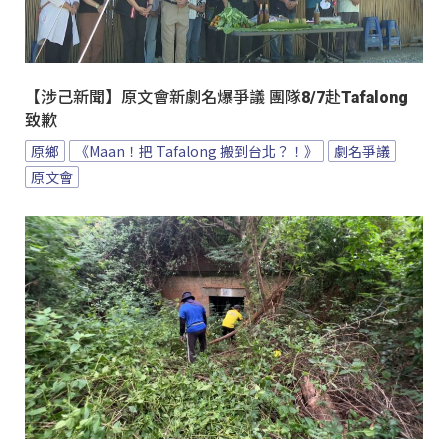
【涉己新聞】原文會新劇名爆爭議 團隊8/7赴Tafalong
致歉
原鄉
《Maan！把 Tafalong 搬到台北？！》
劇名爭議
原文會