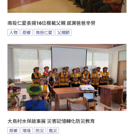
南投仁愛表揚16位模範父親 感謝爸爸辛勞
人物
原鄉
南投仁愛
父親節
大鳥村水保故事展 災害記憶轉化防災教育
原鄉
環境
防災
風災