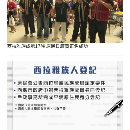
西拉雅族成第17族 原民日慶賀正名成功