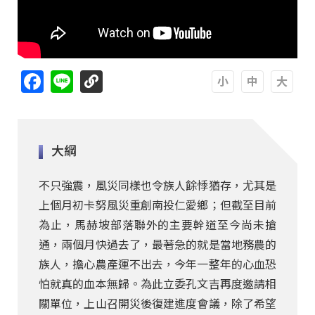
Facebook
Line
A
A
A
大綱
不只強震，風災同樣也令族人餘悸猶存，尤其是
上個月初卡努風災重創南投仁愛鄉；但截至目前
為止，馬赫坡部落聯外的主要幹道至今尚未搶
通，兩個月快過去了，最著急的就是當地務農的
族人，擔心農產運不出去，今年一整年的心血恐
怕就真的血本無歸。為此立委孔文吉再度邀請相
關單位，上山召開災後復建進度會議，除了希望