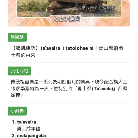
魯凱族
【魯凱族語】ta‘avalra ‘i tatolohae ni｜萬山部落勇
士祭的由來
文化介紹
傳統祖靈祭是一系列為期四個月的祭典，現今配合族人工
作求學濃縮為一天，並特別將「勇士祭(Ta‘avala)」凸顯
辦理。
小辭典
ta‘avalra
勇士成年禮
molapangolai