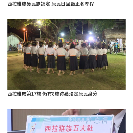
西拉雅族獲民族認定 原民日回顧正名歷程
西拉雅成第17族 仍有8族待獲法定原民身分