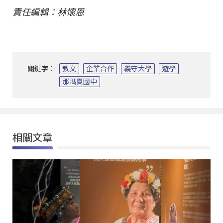
責任編輯：林懷恩
關鍵字：
教文
企業合作
義守大學
遊學
那瑪夏國中
相關文章