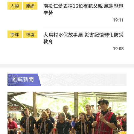
南投仁愛表揚16位模範父親 感謝爸爸
人物
原鄉
辛勞
19:11
大鳥村水保故事展 災害記憶轉化防災
原鄉
環境
教育
19:08
推薦新聞