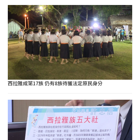
西拉雅成第17族 仍有8族待獲法定原民身分