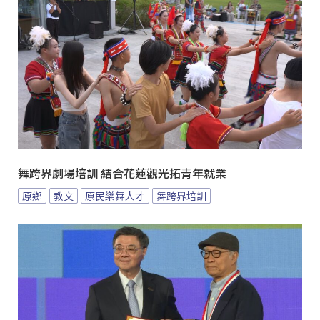
舞跨界劇場培訓 結合花蓮觀光拓青年就業
原鄉
教文
原民樂舞人才
舞跨界培訓