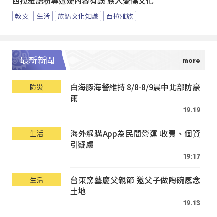
西拉雅語粉專遭疑內容有誤 族人憂傷文化
教文
生活
族語文化知識
西拉雅族
最新新聞
白海豚海警維持 8/8-8/9晨中北部防豪
防災
雨
19:19
海外網購App為民間營運 收費、個資
生活
引疑慮
19:17
台東窯藝慶父親節 邀父子做陶碗感念
生活
土地
19:13