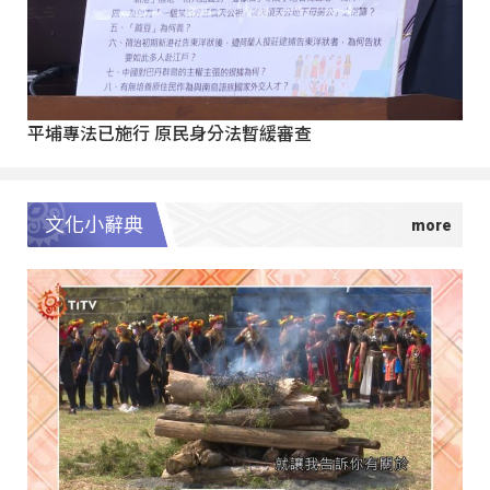
平埔專法已施行 原民身分法暫緩審查
文化小辭典