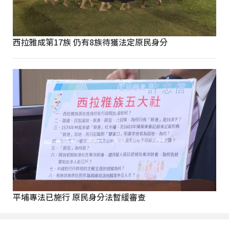
西拉雅成第17族 仍有8族待獲法定原民身分
平埔專法已施行 原民身分法暫緩審查