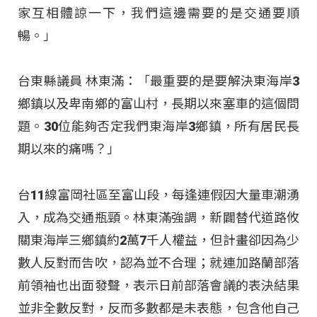
家互相體諒一下，我們這邊需要的是交通要順
暢。」
台東縣議員 林東滿：「最重要的是要解決東海岸3
鄉鎮以及卑南鄉的富山村，長期以來塞車的這個問
題。30位能夠否定我們東海岸3鄉鎮，所有居民長
期以來的痛嗎？」
台11線富岡社區至富山段，每逢連假因大量車潮湧
入，成為交通瓶頸。林東滿強調，新闢替代道路攸
關東海岸三鄉鎮約2萬7千人權益，但計畫卻因為少
數人反對而告吹，認為並不合理；就連加路蘭部落
前領袖也出面發聲，表示日前部落會議的表決結果
並非全數反對，反而多數都是未表態，包含他自己