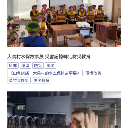
大鳥村水保故事展 災害記憶轉化防災教育
原鄉
環境
防災
風災
《山會說話－大鳥村的水土保持故事展》
環境改善
莫拉克風災
防災教育