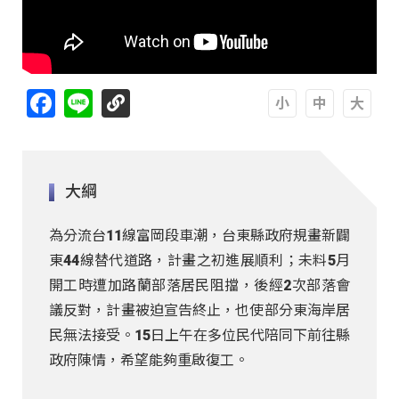
Facebook
Line
A
A
A
大綱
為分流台11線富岡段車潮，台東縣政府規畫新闢
東44線替代道路，計畫之初進展順利；未料5月
開工時遭加路蘭部落居民阻擋，後經2次部落會
議反對，計畫被迫宣告終止，也使部分東海岸居
民無法接受。15日上午在多位民代陪同下前往縣
政府陳情，希望能夠重啟復工。