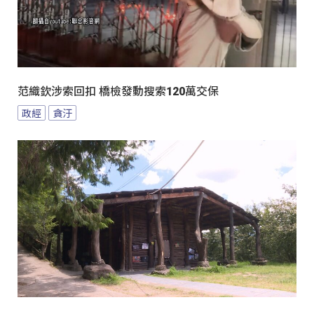
范織欽涉索回扣 橋檢發動搜索120萬交保
政經
貪汙