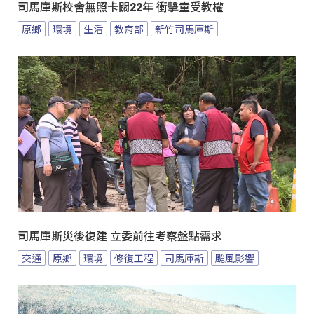
司馬庫斯校舍無照卡關22年 衝擊童受教權
原鄉
環境
生活
教育部
新竹司馬庫斯
司馬庫斯災後復建 立委前往考察盤點需求
交通
原鄉
環境
修復工程
司馬庫斯
颱風影響