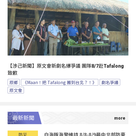
【涉己新聞】原文會新劇名爆爭議 團隊8/7赴Tafalong
致歉
原鄉
《Maan！把 Tafalong 搬到台北？！》
劇名爭議
原文會
最新新聞
白海豚海警維持 8/8-8/9晨中北部防豪
防災