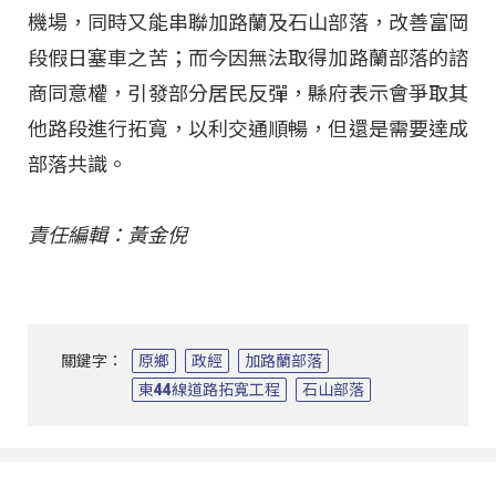
機場，同時又能串聯加路蘭及石山部落，改善富岡
段假日塞車之苦；而今因無法取得加路蘭部落的諮
商同意權，引發部分居民反彈，縣府表示會爭取其
他路段進行拓寬，以利交通順暢，但還是需要達成
部落共識。
責任編輯：黃金倪
關鍵字：
原鄉
政經
加路蘭部落
東44線道路拓寬工程
石山部落