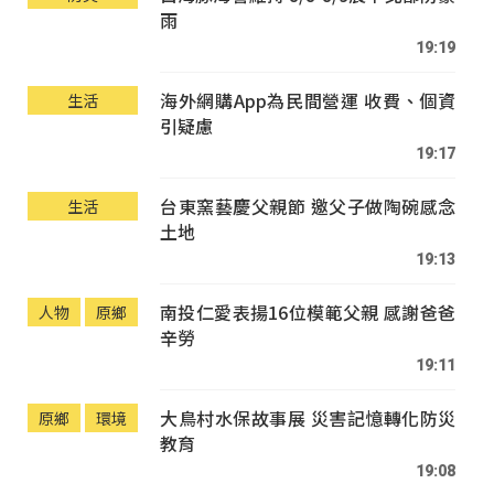
雨
19:19
海外網購App為民間營運 收費、個資
生活
引疑慮
19:17
台東窯藝慶父親節 邀父子做陶碗感念
生活
土地
19:13
南投仁愛表揚16位模範父親 感謝爸爸
人物
原鄉
辛勞
19:11
大鳥村水保故事展 災害記憶轉化防災
原鄉
環境
教育
19:08