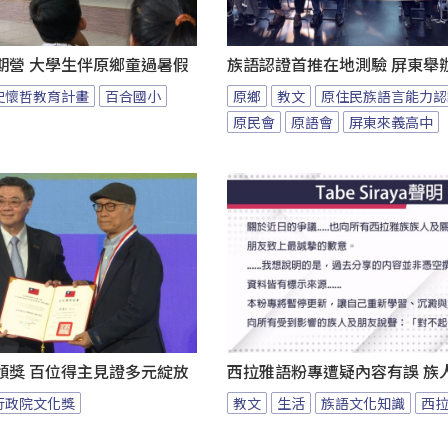
期營 大學生伴原鄉童過暑假
族語認證首推在地測驗 屏東舉
史懷哲教育計畫
百合國小
原鄉
教文
原住民族語言能力認
原民會
原語會
屏東來義高中
頒獎 百位得主見證多元綻放
西拉雅語粉專遭疑內容有誤 族
行政院文化獎
教文
生活
族語文化知識
西