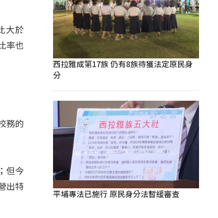
比大於
比率也
西拉雅成第17族 仍有8族待獲法定原民身
分
校務的
；但今
營出特
平埔專法已施行 原民身分法暫緩審查