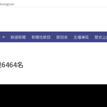
Instagram
族語新聞
新聞性節目
節目表
主播專區
歷史上
6464名