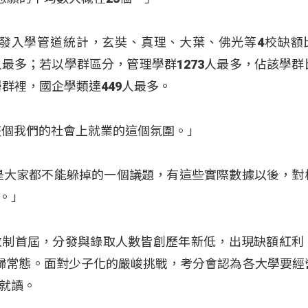
以分發入學管道統計，玄奘、真理、大葉、佛光等4校缺額
2人最多；若以學群區分，管理學群1273人最多，佔該學群
學群裡，國企學類達449人最多。
整個我們的社會上就業的這個氛圍。」
是大家都不能躲掉的一個議題，有這些實際數據以後，對
。」
改制首屆，分發與錄取人數皆創歷年新低，出現缺額紅利
歸常態。面對少子化的嚴峻挑戰，考分會認為各大學要經
就讀。