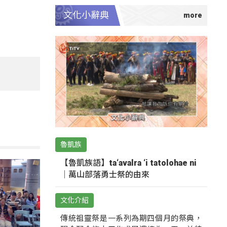
文化小辭典
魯凱族
【魯凱族語】ta‘avalra ‘i tatolohae ni
｜萬山部落勇士祭的由來
文化介紹
傳統祖靈祭是一系列為期四個月的祭典，