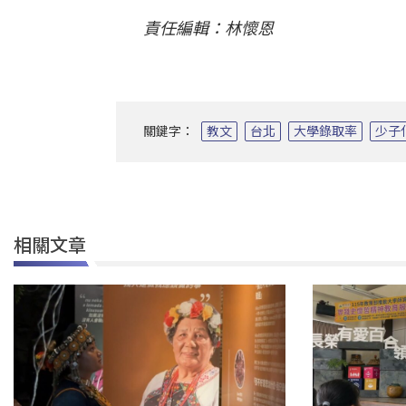
責任編輯：林懷恩
關鍵字：
教文
台北
大學錄取率
少子
相關文章