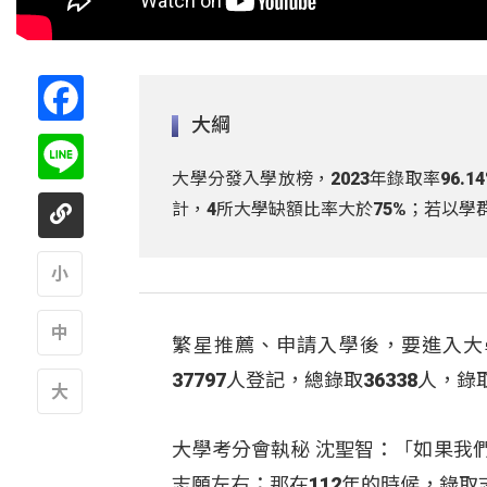
Facebook
大綱
Line
大學分發入學放榜，2023年錄取率96.
計，4所大學缺額比率大於75%；若以學
A
繁星推薦、申請入學後，要進入大
A
37797人登記，總錄取36338人，錄取
A
大學考分會執秘 沈聖智：「如果我
志願左右；那在112年的時候，錄取