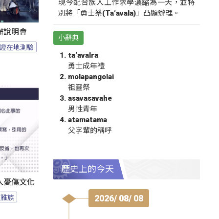
現今配合族人工作求學濃縮為一天，並特
別將「勇士祭(Ta‘avala)」凸顯辦理。
辦說明會
小辭典
證在地測驗
ta‘avalra
勇士成年禮
molapangolai
祖靈祭
asavasavahe
男性青年
atamatama
父字輩的稱呼
歷史上的今天
人憂傷文化
拉雅族
2026/ 08/ 08