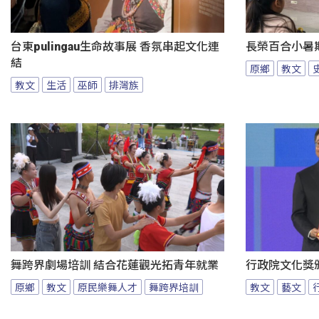
台東pulingau生命故事展 香氛串起文化連
長榮百合小暑
結
原鄉
教文
教文
生活
巫師
排灣族
舞跨界劇場培訓 結合花蓮觀光拓青年就業
行政院文化獎
原鄉
教文
原民樂舞人才
舞跨界培訓
教文
藝文