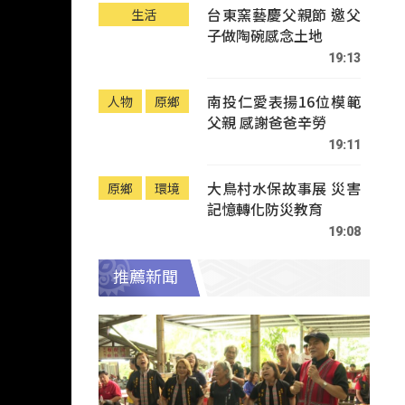
台東窯藝慶父親節 邀父
生活
子做陶碗感念土地
19:13
南投仁愛表揚16位模範
人物
原鄉
父親 感謝爸爸辛勞
19:11
大鳥村水保故事展 災害
原鄉
環境
記憶轉化防災教育
19:08
推薦新聞