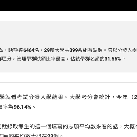
14%，缺額達6464名，29所大學共399系組有缺額。只以分發入
群區分，管理學群缺額比率最高，佔該學群名額的31.56%。
學就看考試分發入學結果。大學考分會統計，今年（20
率為96.14%。
們就錄取考生的這一個填寫的志願平均數來看的話，大概在
志願的平均數大概在23個。」