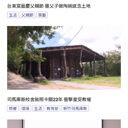
台東窯藝慶父親節 邀父子做陶碗感念土地
生活
父親節
窯藝
司馬庫斯校舍無照卡關22年 衝擊童受教權
原鄉
環境
生活
教育部
新竹司馬庫斯