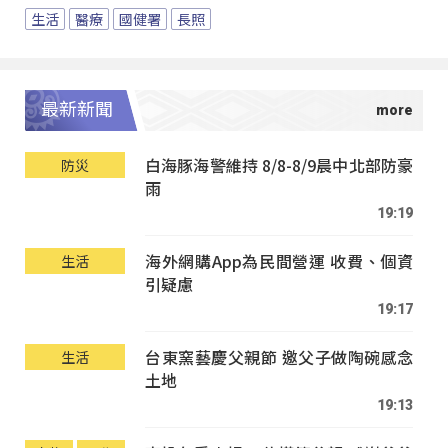
生活
醫療
國健署
長照
最新新聞
白海豚海警維持 8/8-8/9晨中北部防豪
防災
雨
19:19
海外網購App為民間營運 收費、個資
生活
引疑慮
19:17
台東窯藝慶父親節 邀父子做陶碗感念
生活
土地
19:13