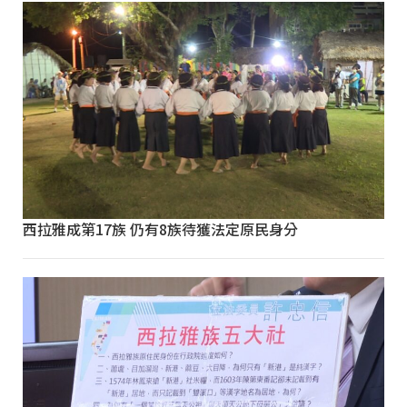
西拉雅成第17族 仍有8族待獲法定原民身分