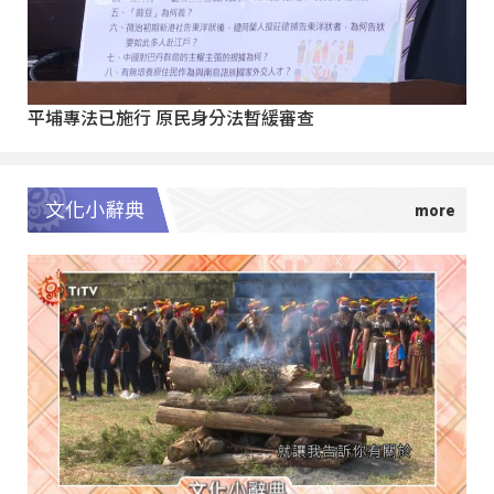
平埔專法已施行 原民身分法暫緩審查
文化小辭典