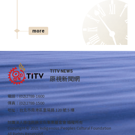
more
TITV NEWS
原視新聞網
電話：(02)2788-1600
傳真：(02)2788-1500
地址：台北市南港區重陽路 120 號 5 樓
財團法人原住民族文化事業基金會 版權所有
Copyright © 2021 Indigenous Peoples Cultural Foundation
All Rights Reserved .