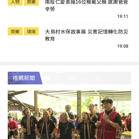
南投仁愛表揚16位模範父親 感謝爸爸
人物
原鄉
辛勞
19:11
大鳥村水保故事展 災害記憶轉化防災
原鄉
環境
教育
19:08
推薦新聞