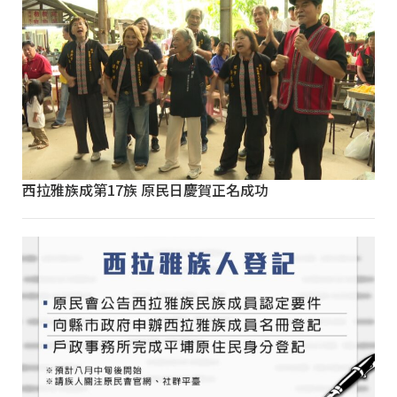
西拉雅族成第17族 原民日慶賀正名成功