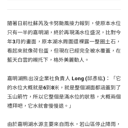
隨著日前杜蘇芮及卡努颱風接力報到，使原本水位
只有一半的嘉明湖，終於再現滿水位盛況，比對今
年3月的畫面，原本湖水周圍還裸露一整圈土石，
看起來就像荷包蛋，但現在已經完全被水覆蓋，在
藍天白雲的襯托下，格外美麗動人。
嘉明湖熊出沒企業社負責人 Long (邱彥紘)：「它
的水位大概就是6到8米，就是整個湖面都涵蓋到了
玉山箭竹，所以它整個是滿水位的狀態，大概兩個
禮拜吧，它水就會慢慢退。」
由於嘉明湖水源主要來自雨水，若山區停止降雨，