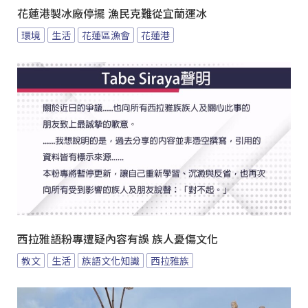
花蓮港製冰廠停擺 漁民克難從宜蘭運冰
環境
生活
花蓮區漁會
花蓮港
西拉雅語粉專遭疑內容有誤 族人憂傷文化
教文
生活
族語文化知識
西拉雅族