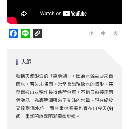
Facebook
Line
A
A
A
大綱
號稱天使眼淚的「嘉明湖」，因為水源主要來自
雨水，若久未降雨，常常會出現缺水的情形，甚
至還被山友稱作長得像荷包蛋。不過日前接連兩
個颱風，為嘉明湖帶來了充沛的水量，現在終於
又達到滿水位，而台東林業署也宣布自今天(9)
起，重新開放嘉明湖國家步道。