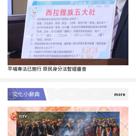
平埔專法已施行 原民身分法暫緩審查
文化小辭典