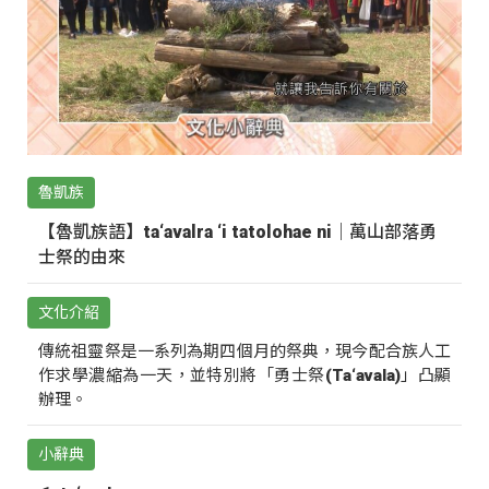
魯凱族
【魯凱族語】ta‘avalra ‘i tatolohae ni｜萬山部落勇
士祭的由來
文化介紹
傳統祖靈祭是一系列為期四個月的祭典，現今配合族人工
作求學濃縮為一天，並特別將「勇士祭(Ta‘avala)」凸顯
辦理。
小辭典