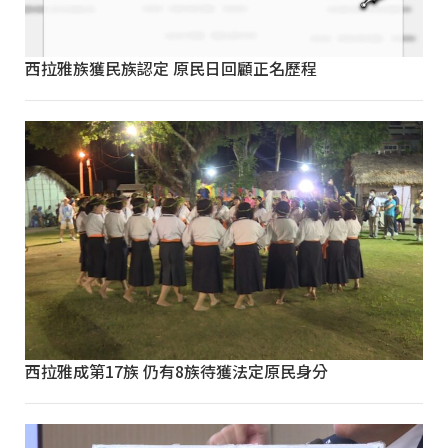
西拉雅族獲民族認定 原民日回顧正名歷程
西拉雅成第17族 仍有8族待獲法定原民身分