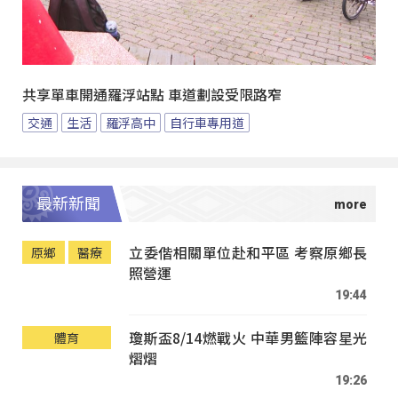
共享單車開通羅浮站點 車道劃設受限路窄
交通
生活
羅浮高中
自行車專用道
最新新聞
立委偕相關單位赴和平區 考察原鄉長
原鄉
醫療
照營運
19:44
瓊斯盃8/14燃戰火 中華男籃陣容星光
體育
熠熠
19:26