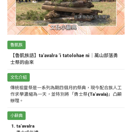
魯凱族
【魯凱族語】ta‘avalra ‘i tatolohae ni｜萬山部落勇
士祭的由來
文化介紹
傳統祖靈祭是一系列為期四個月的祭典，現今配合族人工
作求學濃縮為一天，並特別將「勇士祭(Ta‘avala)」凸顯
辦理。
小辭典
ta‘avalra