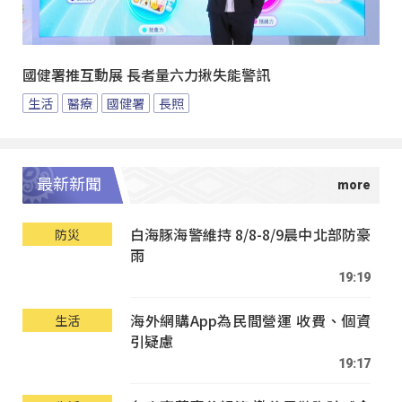
國健署推互動展 長者量六力揪失能警訊
生活
醫療
國健署
長照
最新新聞
白海豚海警維持 8/8-8/9晨中北部防豪
防災
雨
19:19
海外網購App為民間營運 收費、個資
生活
引疑慮
19:17