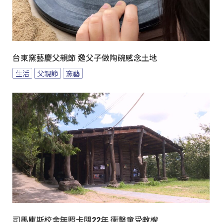
台東窯藝慶父親節 邀父子做陶碗感念土地
生活
父親節
窯藝
司馬庫斯校舍無照卡關22年 衝擊童受教權