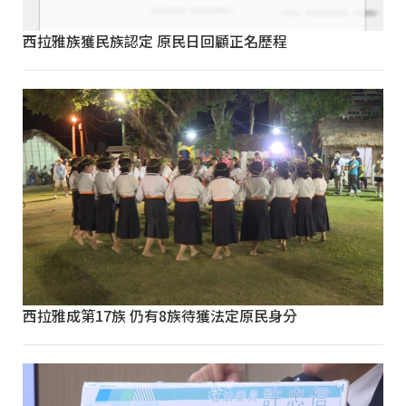
西拉雅族獲民族認定 原民日回顧正名歷程
西拉雅成第17族 仍有8族待獲法定原民身分