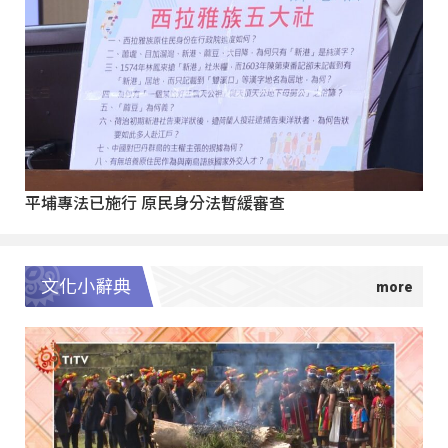
平埔專法已施行 原民身分法暫緩審查
文化小辭典