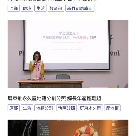
原鄉
環境
生活
教育部
新竹司馬庫斯
屏東推永久屋地籍分割分照 解長年產權難題
原鄉
生活
地籍分割
執照分照
屏東永久屋
產地權