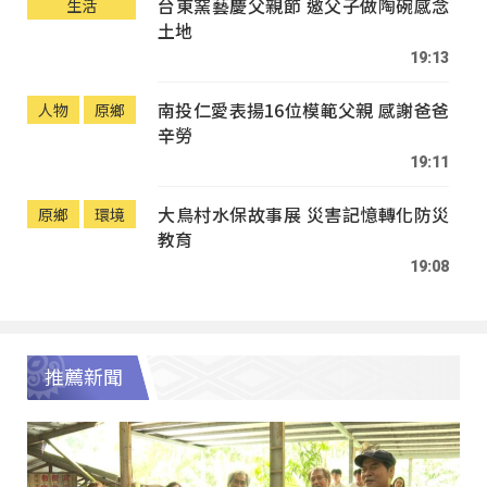
台東窯藝慶父親節 邀父子做陶碗感念
生活
土地
19:13
南投仁愛表揚16位模範父親 感謝爸爸
人物
原鄉
辛勞
19:11
大鳥村水保故事展 災害記憶轉化防災
原鄉
環境
教育
19:08
推薦新聞