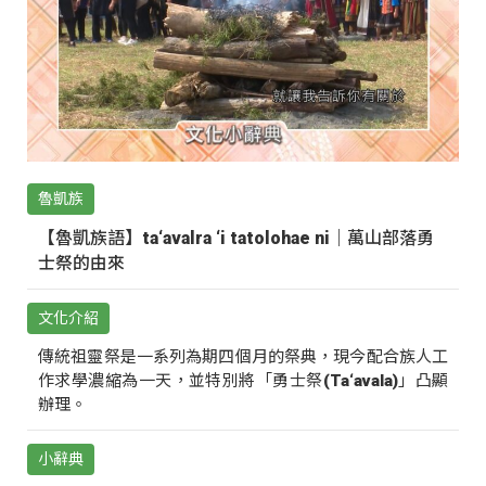
魯凱族
【魯凱族語】ta‘avalra ‘i tatolohae ni｜萬山部落勇
士祭的由來
文化介紹
傳統祖靈祭是一系列為期四個月的祭典，現今配合族人工
作求學濃縮為一天，並特別將「勇士祭(Ta‘avala)」凸顯
辦理。
小辭典