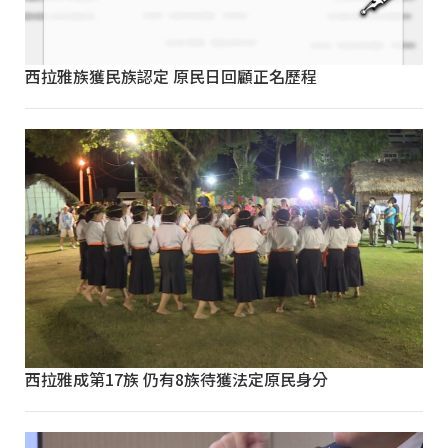
西拉雅族獲民族認定 原民日回顧正名歷程
西拉雅成第17族 仍有8族待獲法定原民身分