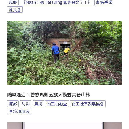
原鄉
《Maan！把 Tafalong 搬到台北？！》
劇名爭議
原文會
颱風逼近！普悠瑪部落族人勘查共管山林
原鄉
防災
風災
南王山勘查
南王社區發展協會
普悠瑪部落