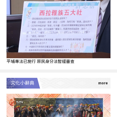
平埔專法已施行 原民身分法暫緩審查
文化小辭典