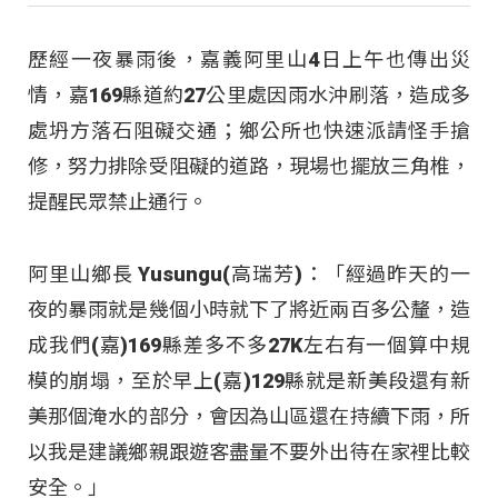
歷經一夜暴雨後，嘉義阿里山4日上午也傳出災
情，嘉169縣道約27公里處因雨水沖刷落，造成多
處坍方落石阻礙交通；鄉公所也快速派請怪手搶
修，努力排除受阻礙的道路，現場也擺放三角椎，
提醒民眾禁止通行。
阿里山鄉長 Yusungu(高瑞芳)：「經過昨天的一
夜的暴雨就是幾個小時就下了將近兩百多公釐，造
成我們(嘉)169縣差多不多27K左右有一個算中規
模的崩塌，至於早上(嘉)129縣就是新美段還有新
美那個淹水的部分，會因為山區還在持續下雨，所
以我是建議鄉親跟遊客盡量不要外出待在家裡比較
安全。」