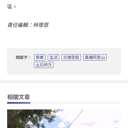
區。
責任編輯：林懷恩
關鍵字：
原鄉
生活
交通受阻
嘉義阿里山
土石坍方
相關文章