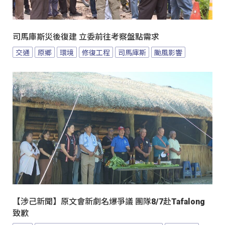
司馬庫斯災後復建 立委前往考察盤點需求
交通
原鄉
環境
修復工程
司馬庫斯
颱風影響
【涉己新聞】原文會新劇名爆爭議 團隊8/7赴Tafalong
致歉