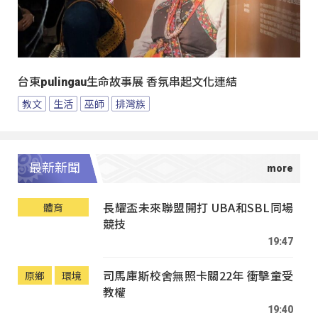
台東pulingau生命故事展 香氛串起文化連結
教文
生活
巫師
排灣族
最新新聞
長耀盃未來聯盟開打 UBA和SBL同場
體育
競技
19:47
司馬庫斯校舍無照卡關22年 衝擊童受
原鄉
環境
教權
19:40