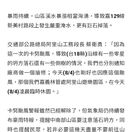
暴雨持續，山區溪水暴漲相當洶湧，導致嘉129線
新美村路段上發生嚴重淹水，更有巨石掉落。
交通部公路總局阿里山工務段長 蔡衛勇：「因為
這一次的卡努颱風，導致(台18縣)沿線有一些零星
的坍方落石還有一些倒樹的情況，我們也分別通知
廠商做一個搶修；今天(8/4)也剛好也因應這個颱
風，那個我們嘉義林管處阿里山遊樂園區，在今天
(8/4)凌晨臨時休園。」
卡努颱風警報雖然已經解除了，但氣象局仍持續發
布豪雨特報，提醒中南部山區要注意落石坍方，同
時也提醒民眾，若非必要這幾天盡量不要前往山