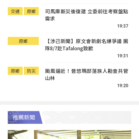
司馬庫斯災後復建 立委前往考察盤點
交通
原鄉
需求
19:37
【涉己新聞】原文會新劇名爆爭議 團
原鄉
隊8/7赴Tafalong致歉
19:31
颱風逼近！普悠瑪部落族人勘查共管
原鄉
防災
山林
19:20
推薦新聞