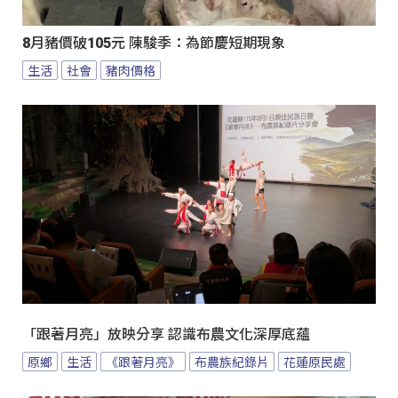
8月豬價破105元 陳駿季：為節慶短期現象
生活
社會
豬肉價格
「跟著月亮」放映分享 認識布農文化深厚底蘊
原鄉
生活
《跟著月亮》
布農族紀錄片
花蓮原民處