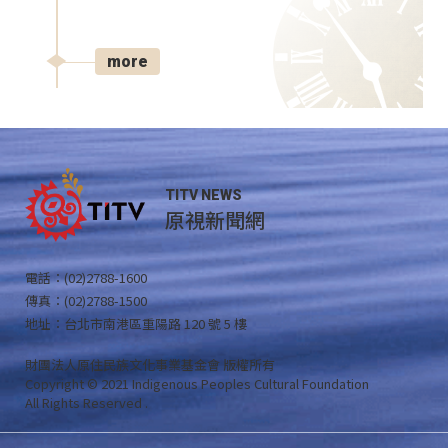
more
TITV NEWS
原視新聞網
電話：(02)2788-1600
傳真：(02)2788-1500
地址：台北市南港區重陽路 120 號 5 樓
財團法人原住民族文化事業基金會 版權所有
Copyright © 2021 Indigenous Peoples Cultural Foundation
All Rights Reserved .