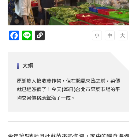
Facebook
Line
A
A
A
大綱
原鄉族人搶收農作物，但在颱風來臨之前，菜價
就已經漲價了！今天(25日)台北市果菜市場的平
均交易價格應聲漲了一成。
今年第5號颱風杜蘇芮來勢洶洶，家中的糧食準備