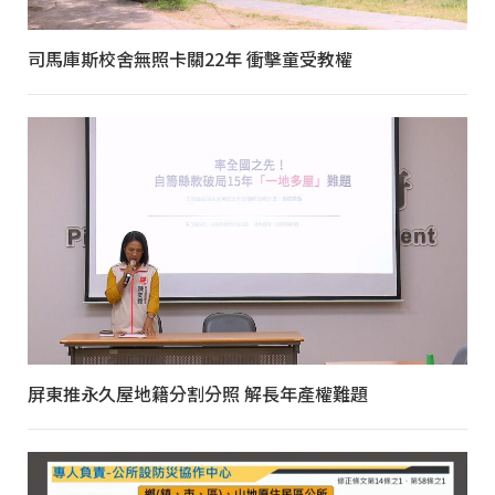
司馬庫斯校舍無照卡關22年 衝擊童受教權
屏東推永久屋地籍分割分照 解長年產權難題