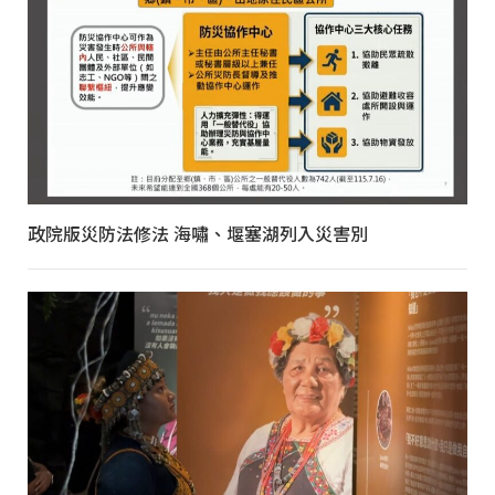
政院版災防法修法 海嘯、堰塞湖列入災害別