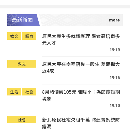
最新新聞
原民大專生多就讀護理 學者籲培育多
教文
體育
元人才
19:19
原民大專在學率落後一般生 差距擴大
教文
近4成
19:16
8月豬價破105元 陳駿季：為節慶短期
生活
社會
現象
19:10
新北原民社宅欠租千萬 將建置系統防
社會
錯漏