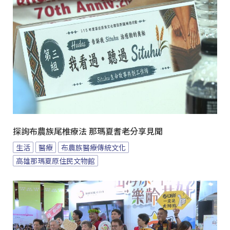
探詢布農族尾椎療法 那瑪夏耆老分享見聞
生活
醫療
布農族醫療傳統文化
高雄那瑪夏原住民文物館