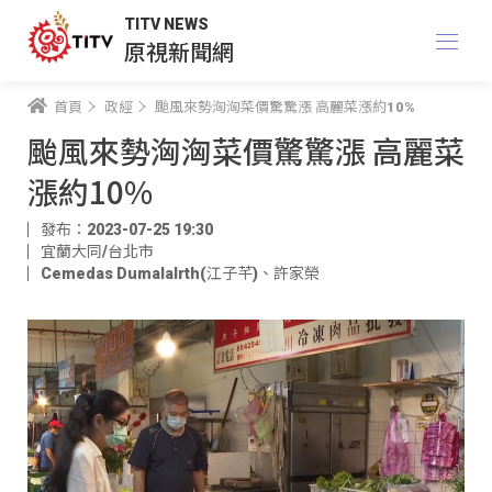
TITV NEWS
原視新聞網
首頁
政經
颱風來勢洶洶菜價驚驚漲 高麗菜漲約10%
颱風來勢洶洶菜價驚驚漲 高麗菜
漲約10%
發布：2023-07-25 19:30
宜蘭大同/台北市
Cemedas Dumalalrth(江子芊)
、
許家榮