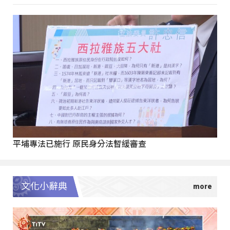
平埔專法已施行 原民身分法暫緩審查
文化小辭典