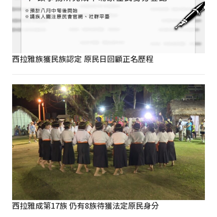
西拉雅族獲民族認定 原民日回顧正名歷程
西拉雅成第17族 仍有8族待獲法定原民身分