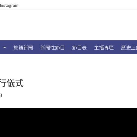
Instagram
族語新聞
新聞性節目
節目表
主播專區
歷史上
行儀式
)