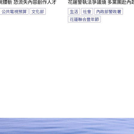
院腰斬 恐流失內容創作人才
花蓮警執法爭議燒 多黨團赴內
公共電視預算
文化部
生活
社會
內政部警政署
花蓮聯合豐年節