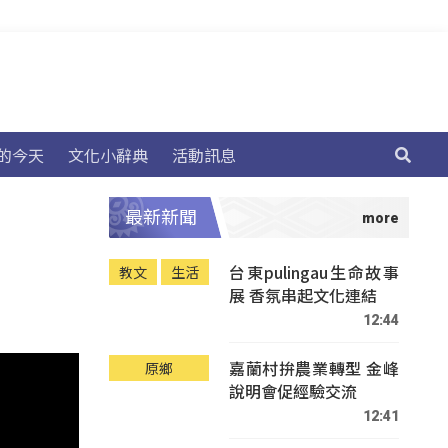
的今天
文化小辭典
活動訊息
最新新聞
台東pulingau生命故事
教文
生活
展 香氛串起文化連結
12:44
嘉蘭村拚農業轉型 金峰
原鄉
說明會促經驗交流
12:41