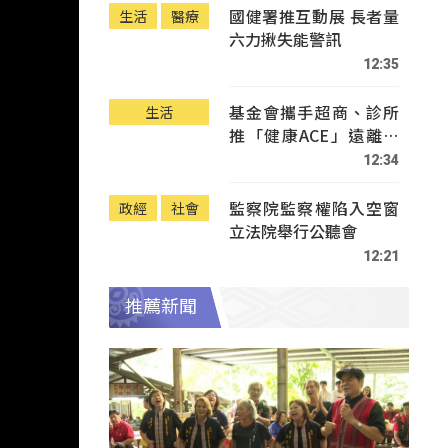
國健署推互動展 長者量
生活
醫療
六力揪失能警訊
12:35
基金會攜手超商、診所
生活
推「健康ACE」遠離疾
病
12:34
監察院監察權陷入空窗
政經
社會
立法院舉行公聽會
12:21
推薦新聞