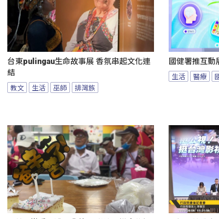
台東pulingau生命故事展 香氛串起文化連
國健署推互動
結
生活
醫療
教文
生活
巫師
排灣族