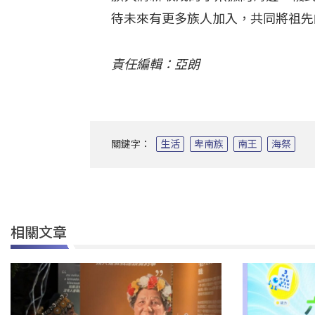
待未來有更多族人加入，共同將祖先
責任編輯：亞朗
關鍵字：
生活
卑南族
南王
海祭
相關文章