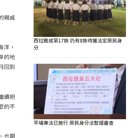
s的親戚
西拉雅成第17族 仍有8族待獲法定原民身
分
海洋，
岸的地
月回到
要繼續把
麼的不
平埔專法已施行 原民身分法暫緩審查
，也期