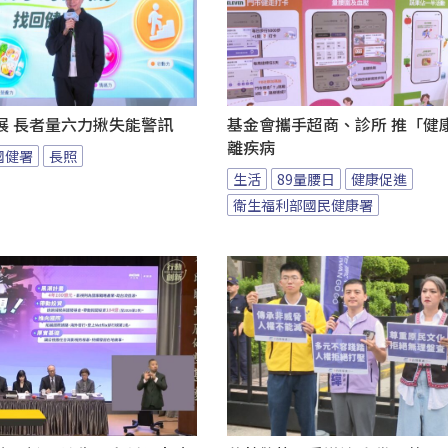
展 長者量六力揪失能警訊
基金會攜手超商、診所 推「健康
離疾病
國健署
長照
生活
89量腰日
健康促進
衛生福利部國民健康署