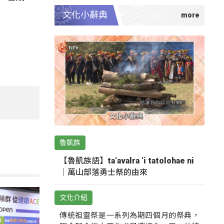
文化小辭典
魯凱族
【魯凱族語】ta‘avalra ‘i tatolohae ni
｜萬山部落勇士祭的由來
文化介紹
傳統祖靈祭是一系列為期四個月的祭典，