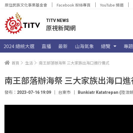
原住民族文化事業基金會
Facebook 粉絲專頁
YouTube 頻道
TITV NEWS
原視新聞網
2024 總統大選
直播
最新
山海氣象
總覽
專題
首頁
生活
南王部落辦海祭 三大家族出海口進行儀式
南王部落辦海祭 三大家族出海口進
發布：2023-07-16 19:09
台東市
Bunkiatr Katatrepan (陸浩銘