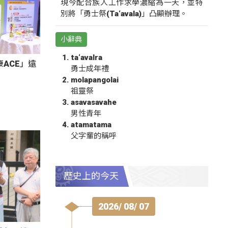
現今配合族人工作求學濃縮為一天，並特
別將「勇士祭(Ta‘avala)」凸顯辦理。
小辭典
ta‘avalra
ACE」遠
勇士成年禮
molapangolai
祖靈祭
asavasavahe
男性青年
atamatama
父字輩的稱呼
歷史上的今天
2026/ 08/ 07