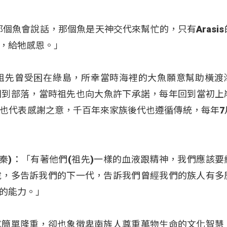
的那個魚會說話，那個魚是天神交代來幫忙的，只有Arasi
，給牠感恩。」
族的祖先曾受困在綠島，所幸當時海裡的大魚願意幫助橫渡
利地回到部落，當時祖先也向大魚許下承諾，每年回到當初上
也代表感謝之意，千百年來家族後代也遵循傳統，每年7
Bies(陳紹秦)：「有著他們(祖先)一樣的血液跟精神，我們應該
說，多告訴我們的下一代，告訴我們曾經我們的族人有多
的能力。」
式簡單隆重，卻也象徵卑南族人尊重萬物生命的文化智慧