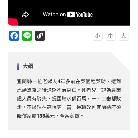
Facebook
Line
A
A
A
大綱
宜蘭縣一位老婦人4年多前在菜園種菜時，遭到
虎頭蜂螫之後送醫不治身亡。死者兒子認為農業
處人員有疏失，提國賠求償百萬，一、二審都敗
訴。不過現在高院更一審，逆轉改判宜蘭縣府須
賠償家屬138萬元，全案定讞。