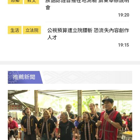
族語認證首推在地測驗 屏東舉辦說明
原鄉
教文
會
19:20
公視預算遭立院腰斬 恐流失內容創作
生活
立法院
人才
19:15
推薦新聞