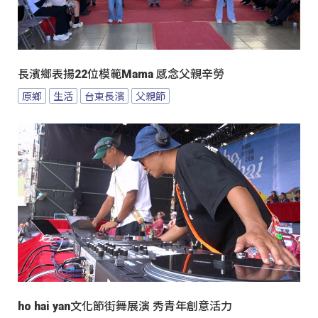
長濱鄉表揚22位模範Mama 感念父親辛勞
原鄉
生活
台東長濱
父親節
ho hai yan文化節街舞展演 秀青年創意活力