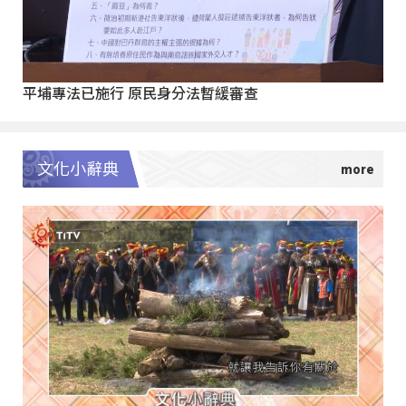
平埔專法已施行 原民身分法暫緩審查
文化小辭典