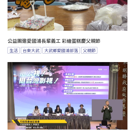
公益團邀愛國浦長輩義工 彩繪蛋糕慶父親節
生活
台東大武
大武鄉愛國浦部落
父親節