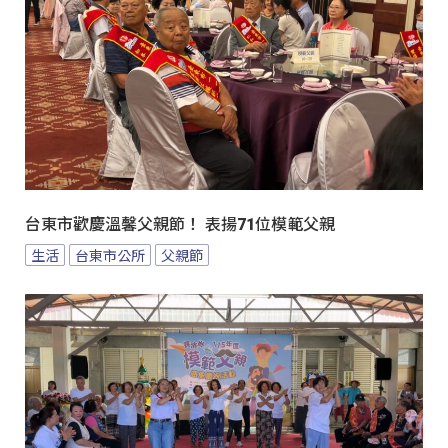
台東市歡慶溫馨父親節！ 表揚71位模範父親
生活
台東市公所
父親節