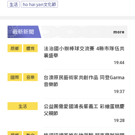
生活
ho hai yan文化節
最新新聞
法治國小辦棒球交流賽 4縣市隊伍共
原鄉
體育
襄盛舉
19:44
台澳原民藝術家共創作品 同登Garma
國際
音樂
音樂節
19:37
公益團邀愛國浦長輩義工 彩繪蛋糕慶
生活
父親節
19:28