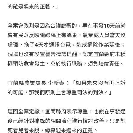
的確是遲來的正義。」
全案會改判是因為合議庭審酌，早在事發10天前就
曾有民眾反映電線桿上有蜂巢，農業處人員當天沒
處理，拖了4天才通報台電，造成摘除作業延後；
現場也沒有設置警告標誌提醒，認定宜蘭縣府未積
極預防危害發生、怠於執行職務，須負賠償責任。
宜蘭縣農業處長 李新泰：「如果未來沒有再上訴
的可能，那我們原則上會尊重司法的判決。」
這回全案定讞，宜蘭縣府表示尊重，也說在事發過
後已經針對捕蜂的相關流程進行檢討改善，只是對
死者兒者來說，總算迎來遲來的正義。