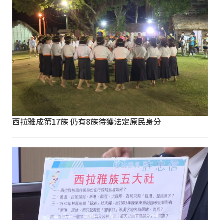
西拉雅成第17族 仍有8族待獲法定原民身分