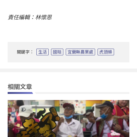
責任編輯：林懷恩
關鍵字：
生活
國賠
宜蘭縣農業處
虎頭蜂
相關文章