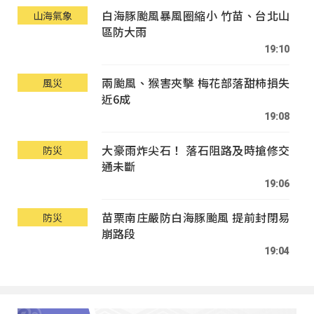
白海豚颱風暴風圈縮小 竹苗、台北山
山海氣象
區防大雨
19:10
兩颱風、猴害夾擊 梅花部落甜柿損失
風災
近6成
19:08
大豪雨炸尖石！ 落石阻路及時搶修交
防災
通未斷
19:06
苗栗南庄嚴防白海豚颱風 提前封閉易
防災
崩路段
19:04