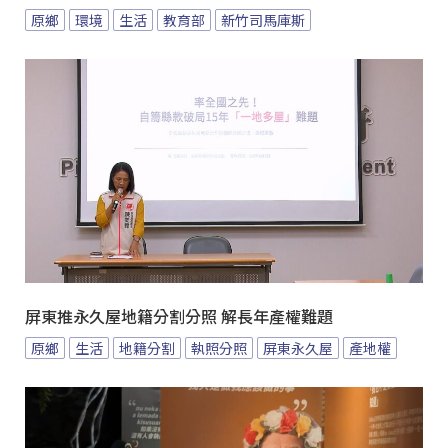
原鄉
環境
生活
教育部
新竹司馬庫斯
屏東推永久屋地籍分割分照 解長年產權難題
原鄉
生活
地籍分割
執照分照
屏東永久屋
產地權