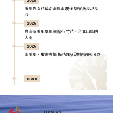
2026
颱風外圍花蓮沿海風浪增強 鹽寮漁港現長
浪
2026
白海豚颱風暴風圈縮小 竹苗、台北山區防
大雨
2026
兩颱風、猴害夾擊 梅花部落甜柿損失近6成
more
TITV NEWS