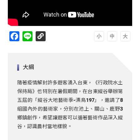
Facebook
Line
A
A
A
大綱
隨著疫情解封許多遊客湧入台東，《行政院水土
保持局》也特別在暑假期間，在台東縱谷舉辦第
五屆的「縱谷大地藝術季-漂鳥197」，邀請了8
組國內外的藝術家，分別在池上、關山、鹿野3
鄉鎮創作，希望讓遊客可以循著藝術作品深入縱
谷，認識農村當地樣貌。