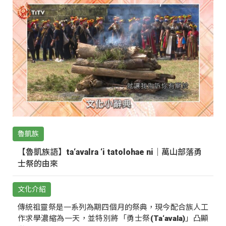
魯凱族
【魯凱族語】ta‘avalra ‘i tatolohae ni｜萬山部落勇
士祭的由來
文化介紹
傳統祖靈祭是一系列為期四個月的祭典，現今配合族人工
作求學濃縮為一天，並特別將「勇士祭(Ta‘avala)」凸顯