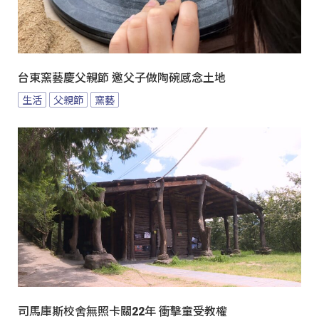
台東窯藝慶父親節 邀父子做陶碗感念土地
生活
父親節
窯藝
司馬庫斯校舍無照卡關22年 衝擊童受教權